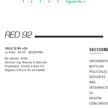
1
2
3
4
5
Siguiente »
CALLE 32 Nº 426
SECCION
La Plata - BS AS - ARGENTINA
Nº edición: 10766
INFORMATI
Director: Ing. Marcelo A. Balcedo
NOTICIAS
Propietario: Sonido a tinta S.A.
Registro D.N.D.A. Nº en trámite
POLICIALES
DEPORTES
MÁS
INTERNACI
LA
REGIÓN
CONCURSO