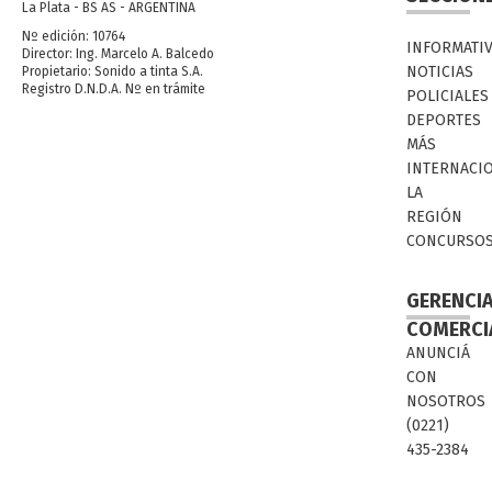
La Plata - BS AS - ARGENTINA
Nº edición: 10764
INFORMATI
Director: Ing. Marcelo A. Balcedo
NOTICIAS
Propietario: Sonido a tinta S.A.
Registro D.N.D.A. Nº en trámite
POLICIALES
DEPORTES
MÁS
INTERNACI
LA
REGIÓN
CONCURSO
GERENCI
COMERCI
ANUNCIÁ
CON
NOSOTROS
(0221)
435-2384