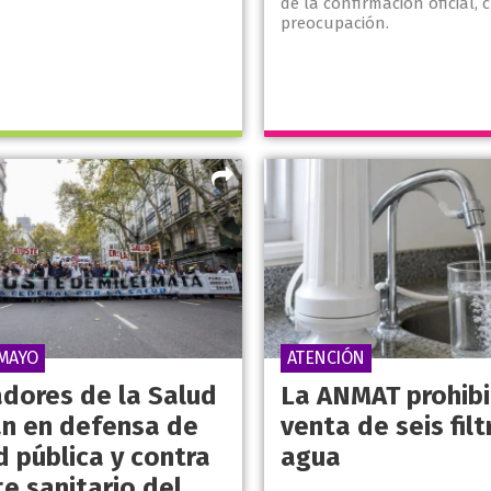
de la confirmación oficial, c
preocupación.
 MAYO
ATENCIÓN
adores de la Salud
La ANMAT prohibi
n en defensa de
venta de seis fil
d pública y contra
agua
te sanitario del