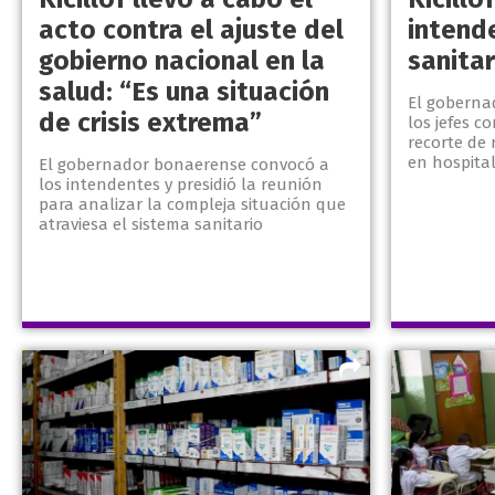
acto contra el ajuste del
intende
gobierno nacional en la
sanitar
salud: “Es una situación
El goberna
de crisis extrema”
los jefes 
recorte de 
en hospital
El gobernador bonaerense convocó a
los intendentes y presidió la reunión
para analizar la compleja situación que
atraviesa el sistema sanitario