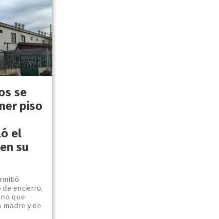
os se
mer piso
ó el
 en su
rmitió
 de encierro,
ono que
a madre y de