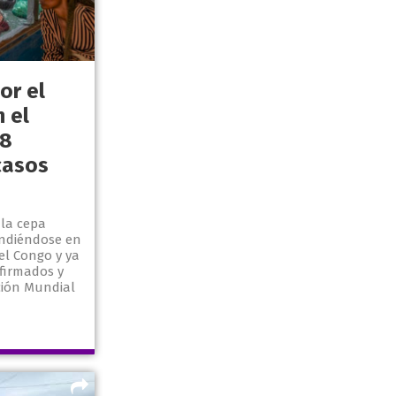
or el
n el
48
casos
la cepa
ndiéndose en
el Congo y ya
nfirmados y
ción Mundial