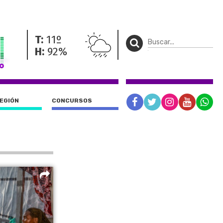
T:
11º
H:
92%
REGIÓN
CONCURSOS