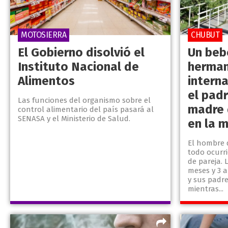
MOTOSIERRA
CHUBUT
El Gobierno disolvió el
Un beb
Instituto Nacional de
herman
Alimentos
intern
el padr
Las funciones del organismo sobre el
madre 
control alimentario del país pasará al
SENASA y el Ministerio de Salud.
en la 
El hombre 
todo ocurr
de pareja. 
meses y 3 
y sus padr
mientras...