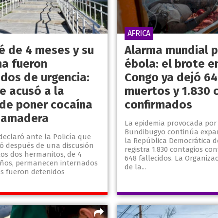
AFRICA
é de 4 meses y su
Alarma mundial p
a fueron
ébola: el brote e
ados de urgencia:
Congo ya dejó 6
e acusó a la
muertos y 1.830 
de poner cocaína
confirmados
mamadera
La epidemia provocada por 
Bundibugyo continúa expa
declaró ante la Policía que
la República Democrática d
ió después de una discusión
registra 1.830 contagios co
Los dos hermanitos, de 4
648 fallecidos. La Organiza
años, permanecen internados
de la...
es fueron detenidos