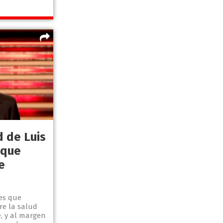
d de Luis
 que
e
es que
re la salud
, y al margen