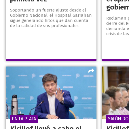
gobier
Soportando un fuerte ajuste desde el
Gobierno Nacional, el Hospital Garrahan
Reclaman p
sigue generando hitos que dan cuenta
cierre del 
de la calidad de sus profesionales.
demanda en
crisis de la
EN LA PLATA
SALÓN DO
Kicillof llevó a cabo el
Kicillo