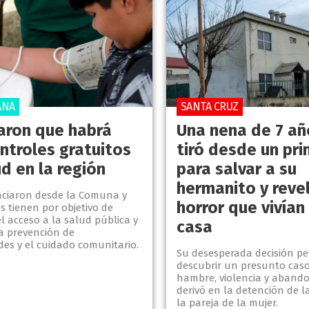
ANA
SANTA CRUZ
aron que habrá
Una nena de 7 añ
ntroles gratuitos
tiró desde un pri
d en la región
para salvar a su
hermanito y revel
nciaron desde la Comuna y
horror que vivían
s tienen por objetivo de
el acceso a la salud pública y
casa
a prevención de
es y el cuidado comunitario.
Su desesperada decisión pe
descubrir un presunto caso
hambre, violencia y aband
derivó en la detención de l
la pareja de la mujer.