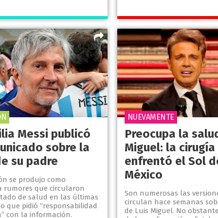
ÓN
NUEVAMENTE
lia Messi publicó
Preocupa la salu
unicado sobre la
Miguel: la cirugía
de su padre
enfrentó el Sol d
México
ión se produjo como
a rumores que circularon
Son numerosas las version
stado de salud en las últimas
circulan hace semanas sob
lo que pidió “responsabilidad
de Luis Miguel. No obstante
” con la información.