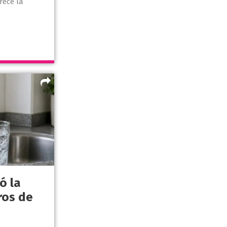
rece la
ó la
tros de