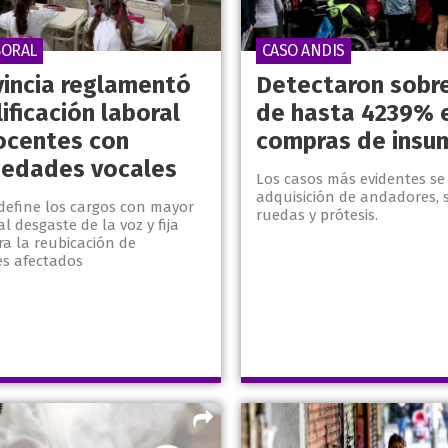
BORAL
CASO ANDIS
vincia reglamentó
Detectaron sobr
lificación laboral
de hasta 4239% 
ocentes con
compras de insu
edades vocales
Los casos más evidentes se 
adquisición de andadores, s
define los cargos con mayor
ruedas y prótesis.
al desgaste de la voz y fija
ara la reubicación de
es afectados