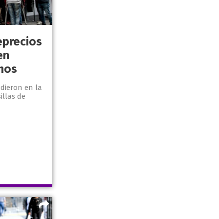
eprecios
en
mos
dieron en la
illas de