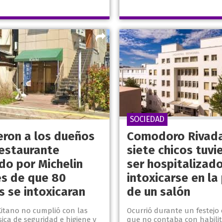
SOCIEDAD
eron a los dueños
Comodoro Rivada
restaurante
siete chicos tuvi
do por Michelin
ser hospitalizado
s de que 80
intoxicarse en la 
s se intoxicaran
de un salón
Kitano no cumplió con las
Ocurrió durante un festejo
ica de seguridad e higiene y
que no contaba con habili