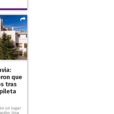
via:
eron que
s tras
pileta
 en un lugar
tación. Una