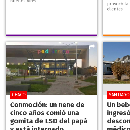
Buenos Aires.
provocó la 
clientes.
CHACO
SANTIAGO
Conmoción: un nene de
Un beb
cinco años comió una
ingresó
gomita de LSD del papá
descom
y está internado
médico