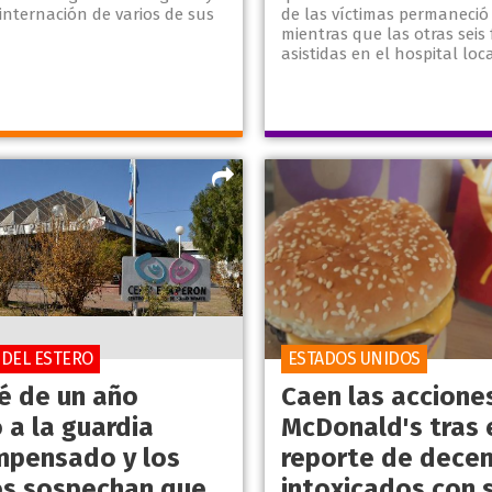
internación de varios de sus
de las víctimas permaneció
mientras que las otras seis
asistidas en el hospital loca
 DEL ESTERO
ESTADOS UNIDOS
é de un año
Caen las accione
 a la guardia
McDonald's tras 
pensado y los
reporte de dece
s sospechan que
intoxicados con 