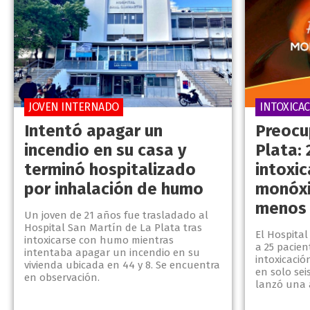
JOVEN INTERNADO
INTOXICA
Intentó apagar un
Preocu
incendio en su casa y
Plata: 
terminó hospitalizado
intoxi
por inhalación de humo
monóxi
menos 
Un joven de 21 años fue trasladado al
Hospital San Martín de La Plata tras
El Hospital
intoxicarse con humo mientras
a 25 pacien
intentaba apagar un incendio en su
intoxicaci
vivienda ubicada en 44 y 8. Se encuentra
en solo sei
en observación.
lanzó una a