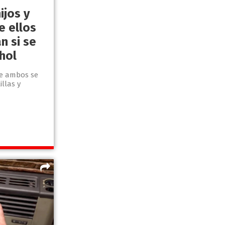
ijos y
e ellos
n si se
hol
ue ambos se
illas y