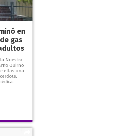
minó en
 de gas
 adultos
lla Nuestra
arrio Quirno
re ellas una
cerdote,
médica.