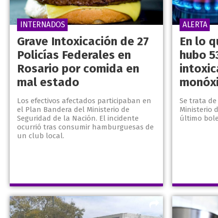
INTERNADOS
ALERTA
Grave Intoxicación de 27
En lo q
Policías Federales en
hubo 5
Rosario por comida en
intoxic
mal estado
monóxi
Los efectivos afectados participaban en
Se trata de
el Plan Bandera del Ministerio de
Ministerio
Seguridad de la Nación. El incidente
último bole
ocurrió tras consumir hamburguesas de
un club local.