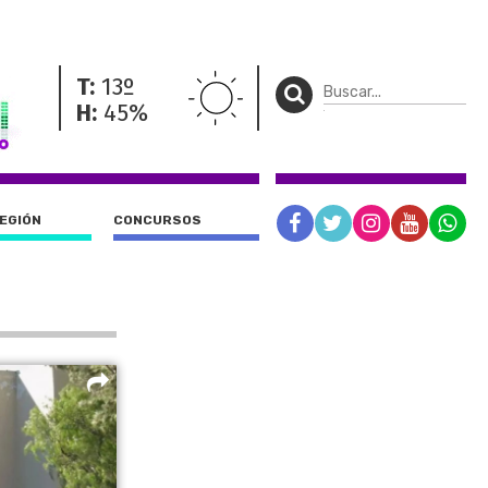
T:
13º
H:
45%
REGIÓN
CONCURSOS