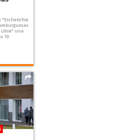
a "Escherichia
 hamburguesas
 Libra" una
s 10
S