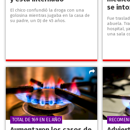
se int
El chico confundió la droga con una
golosina mientras jugaba en la casa de
Fue trasla
su padre, un DJ de 45 años.
abuela. Tra
hospital, y
una sala 
TOTAL DE 169 EN EL AÑO
RECOMEN
Aumentaron los casos de
Advier