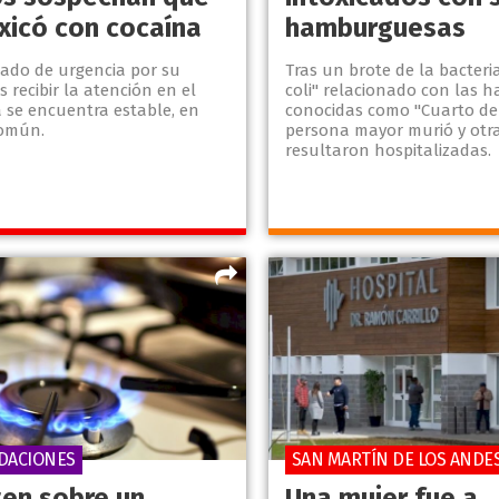
oxicó con cocaína
hamburguesas
dado de urgencia por su
Tras un brote de la bacteri
s recibir la atención en el
coli" relacionado con las
a se encuentra estable, en
conocidas como "Cuarto de
común.
persona mayor murió y otra
resultaron hospitalizadas.
DACIONES
SAN MARTÍN DE LOS ANDE
ten sobre un
Una mujer fue a