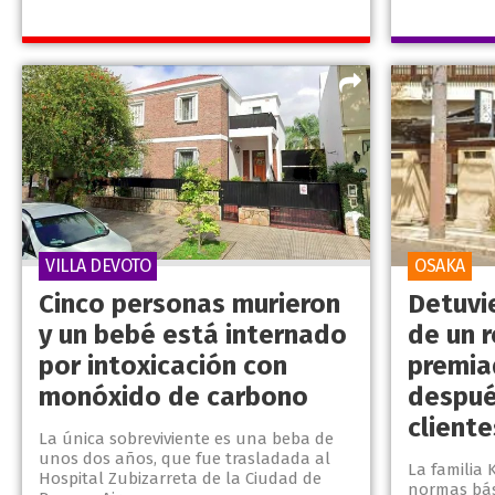
VILLA DEVOTO
OSAKA
Cinco personas murieron
Detuvi
y un bebé está internado
de un 
por intoxicación con
premia
monóxido de carbono
despué
cliente
La única sobreviviente es una beba de
unos dos años, que fue trasladada al
La familia 
Hospital Zubizarreta de la Ciudad de
normas bás