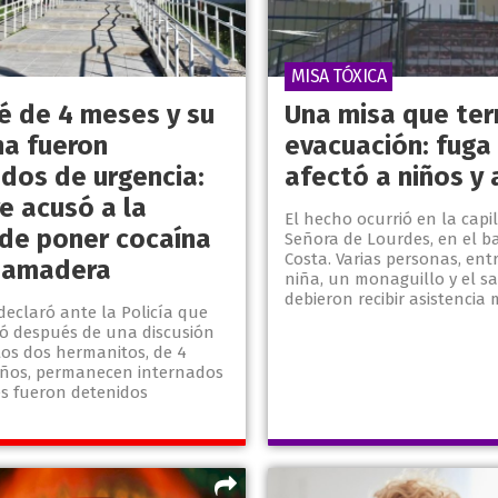
MISA TÓXICA
é de 4 meses y su
Una misa que ter
a fueron
evacuación: fuga
ados de urgencia:
afectó a niños y
e acusó a la
El hecho ocurrió en la capi
de poner cocaína
Señora de Lourdes, en el b
Costa. Varias personas, ent
mamadera
niña, un monaguillo y el sa
debieron recibir asistencia 
declaró ante la Policía que
ió después de una discusión
Los dos hermanitos, de 4
años, permanecen internados
es fueron detenidos