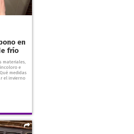
bono en
e frío
materiales,
incoloro e
. Qué medidas
 el invierno