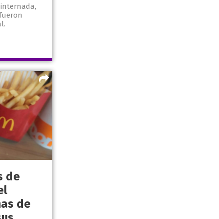
 internada,
 fueron
l.
s de
el
nas de
sus