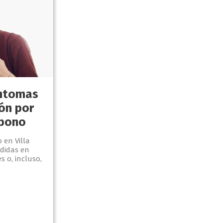
íntomas
ón por
rbono
 en Villa
didas en
s o, incluso,