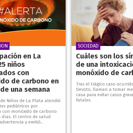
CION
SOCIEDAD
pación en La
Cuáles son los s
25 niños
de una intoxicaci
cados con
monóxido de ca
do de carbono en
Tras el trágico caso ocurrido
de una semana
Devoto, llaman a tomar me
casa para evitar casos grave
fatales.
 de Niños de La Plata atendió
tes pediátricos por
ón con monóxido de carbono
s días. El centro de salud
dvertencia y emitió...