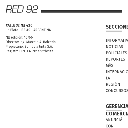
CALLE 32 Nº 426
SECCION
La Plata - BS AS - ARGENTINA
Nº edición: 10766
INFORMATI
Director: Ing. Marcelo A. Balcedo
NOTICIAS
Propietario: Sonido a tinta S.A.
Registro D.N.D.A. Nº en trámite
POLICIALES
DEPORTES
MÁS
INTERNACI
LA
REGIÓN
CONCURSO
GERENCI
COMERCI
ANUNCIÁ
CON