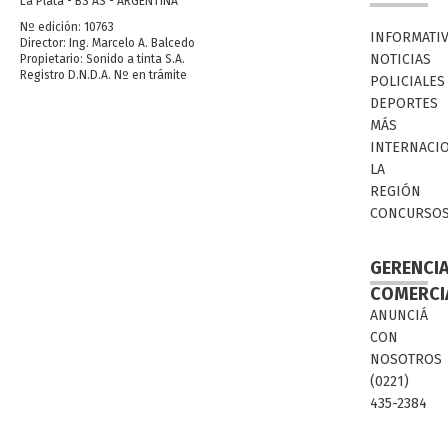
La Plata - BS AS - ARGENTINA
Nº edición: 10763
INFORMATI
Director: Ing. Marcelo A. Balcedo
NOTICIAS
Propietario: Sonido a tinta S.A.
Registro D.N.D.A. Nº en trámite
POLICIALES
DEPORTES
MÁS
INTERNACI
LA
REGIÓN
CONCURSO
GERENCI
COMERCI
ANUNCIÁ
CON
NOSOTROS
(0221)
435-2384