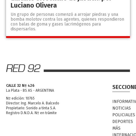
Luciano Olivera
Un grupo de personas comenzó a arrojar piedras y una
bomba molotov contra los agentes, quienes respondieron
con balas de goma y gases lacrimógenos para
dispersarlos.
CALLE 32 Nº 426
SECCION
La Plata - BS AS - ARGENTINA
Nº edición: 10765
INFORMATI
Director: Ing. Marcelo A. Balcedo
NOTICIAS
Propietario: Sonido a tinta S.A.
Registro D.N.D.A. Nº en trámite
POLICIALES
DEPORTES
MÁS
INTERNACI