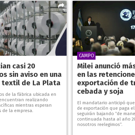
CAMPO
ian casi 20
Milei anunció má
os sin aviso en una
en las retencione
 textil de La Plata
exportación de tr
cebada y soja
os de la fábrica ubicada en
e encuentran realizando
El mandatario anticipó que
acíficas mientras esperan
de exportación que paga el
s de la empresa.
seguirán bajando “de mane
continuada hasta al año 20
nosotros reelegimos”.