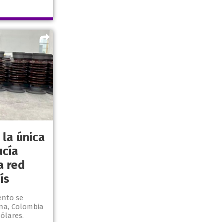
 la única
ucía
a red
ís
ento se
na, Colombia
dólares.