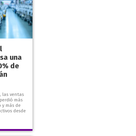
l
esa una
70% de
án
 las ventas
 perdió más
o y más de
ctivos desde