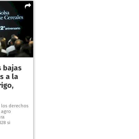
s bajas
s a la
igo,
 los derechos
 agro
ra
28 si