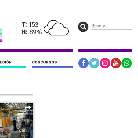
T:
15º
H:
89%
REGIÓN
CONCURSOS