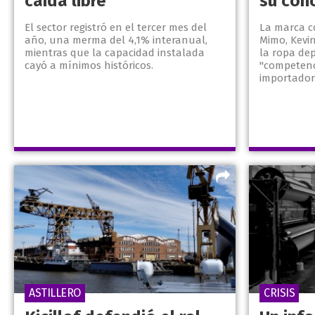
caída libre
su con
El sector registró en el tercer mes del
La marca c
año, una merma del 4,1% interanual,
Mimo, Kevin
mientras que la capacidad instalada
la ropa dep
cayó a mínimos históricos.
"competenci
importador
ASTILLERO
CRISIS