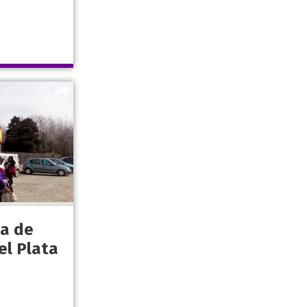
a de
el Plata