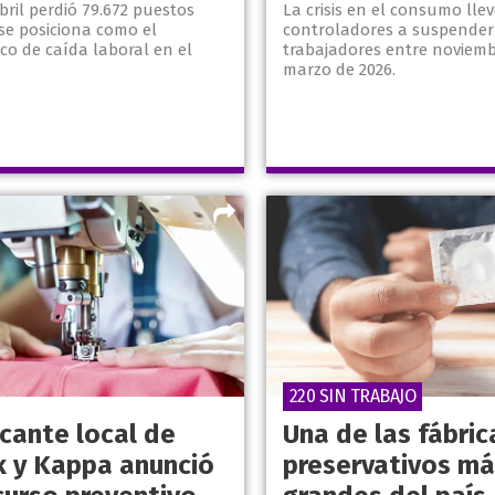
abril perdió 79.672 puestos
La crisis en el consumo lle
se posiciona como el
controladores a suspender
oco de caída laboral en el
trabajadores entre noviemb
marzo de 2026.
220 SIN TRABAJO
icante local de
Una de las fábric
 y Kappa anunció
preservativos má