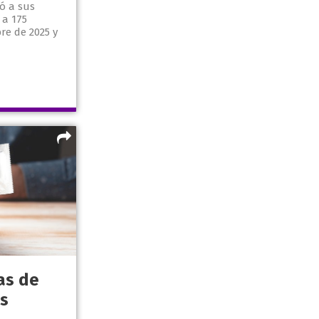
vó a sus
 a 175
re de 2025 y
as de
s