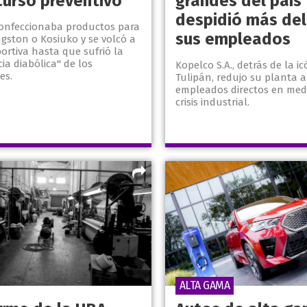
curso preventivo
grandes del país
despidió más de
onfeccionaba productos para
sus empleados
gston o Kosiuko y se volcó a
ortiva hasta que sufrió la
a diabólica" de los
Kopelco S.A., detrás de la i
es.
Tulipán, redujo su planta a
empleados directos en med
crisis industrial.
ALTA GAMA