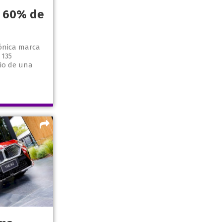
l 60% de
cónica marca
 135
io de una