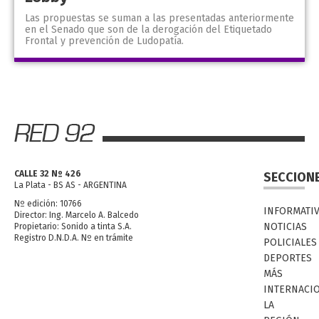
Las propuestas se suman a las presentadas anteriormente
en el Senado que son de la derogación del Etiquetado
Frontal y prevención de Ludopatía.
CALLE 32 Nº 426
SECCION
La Plata - BS AS - ARGENTINA
Nº edición: 10766
INFORMATI
Director: Ing. Marcelo A. Balcedo
NOTICIAS
Propietario: Sonido a tinta S.A.
Registro D.N.D.A. Nº en trámite
POLICIALES
DEPORTES
MÁS
INTERNACI
LA