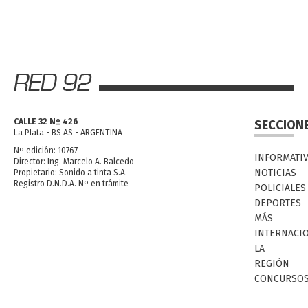
CALLE 32 Nº 426
SECCION
La Plata - BS AS - ARGENTINA
Nº edición: 10767
INFORMATI
Director: Ing. Marcelo A. Balcedo
NOTICIAS
Propietario: Sonido a tinta S.A.
Registro D.N.D.A. Nº en trámite
POLICIALES
DEPORTES
MÁS
INTERNACI
LA
REGIÓN
CONCURSO