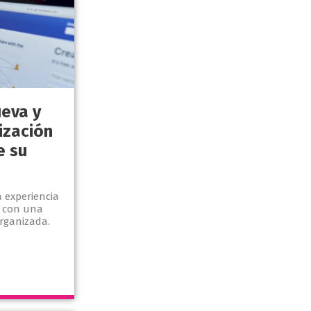
eva y
ización
e su
 experiencia
y con una
rganizada.