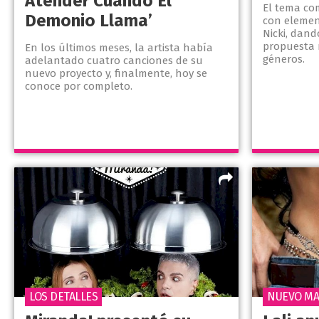
Atender Cuando El
El tema co
Demonio Llama’
con elemen
Nicki, dan
propuesta 
En los últimos meses, la artista había
géneros.
adelantado cuatro canciones de su
nuevo proyecto y, finalmente, hoy se
conoce por completo.
LOS DETALLES
NUEVO MA