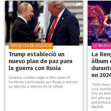
BUSQUEDA DE ACUERDO
LO NUEVO
Trump estableció un
La Ren
nuevo plan de paz para
álbum 
la guerra con Rusia
durant
en 202
Estados Unidos exige a Kiev ceder el
territorio controlado por Rusia y reducir
"Solo hace
su ejército a menos de la mitad.
una vuelta"
trío de Mat
del año pa
presentaci
Madrid.