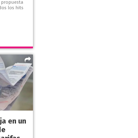
a propuesta
os los hits
ja en un
de