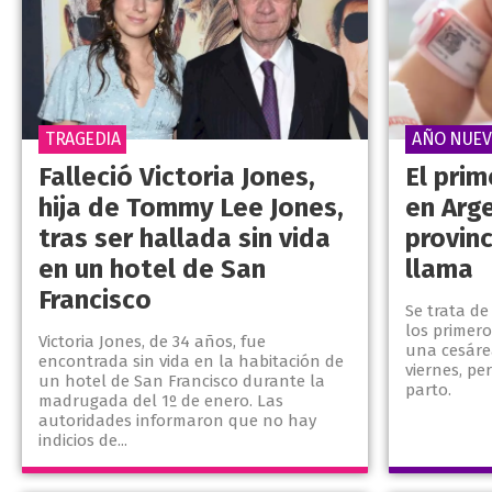
TRAGEDIA
AÑO NUE
Falleció Victoria Jones,
El pri
hija de Tommy Lee Jones,
en Arg
tras ser hallada sin vida
provin
en un hotel de San
llama
Francisco
Se trata de
los primer
Victoria Jones, de 34 años, fue
una cesáre
encontrada sin vida en la habitación de
viernes, pe
un hotel de San Francisco durante la
parto.
madrugada del 1º de enero. Las
autoridades informaron que no hay
indicios de...