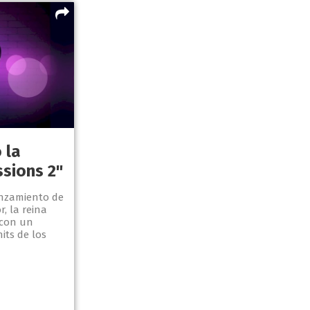
 la
sions 2"
anzamiento de
, la reina
 con un
its de los