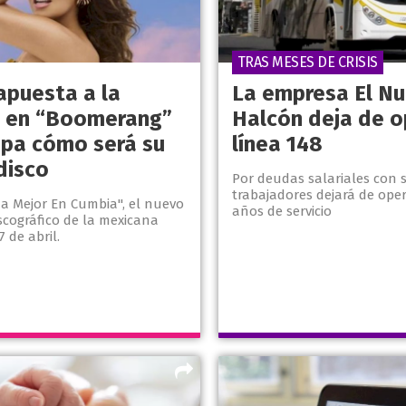
TRAS MESES DE CRISIS
apuesta a la
La empresa El N
 en “Boomerang”
Halcón deja de o
cipa cómo será su
línea 148
disco
Por deudas salariales con 
trabajadores dejará de oper
a Mejor En Cumbia", el nuevo
años de servicio
scográfico de la mexicana
7 de abril.