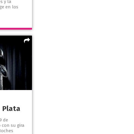
s y la
ge en los
.
 Plata
9 de
 con su gira
 Noches