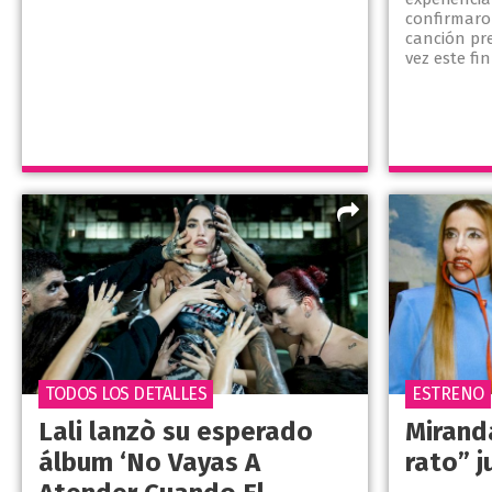
confirmaro
canción pr
vez este fi
TODOS LOS DETALLES
ESTRENO
Lali lanzò su esperado
Mirand
álbum ‘No Vayas A
rato” j