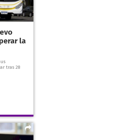
uevo
perar la
sus
ar tras 28