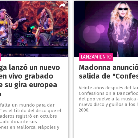
LANZAMIENTO
ga lanzó un nuevo
Madonna anunció
en vivo grabado
salida de "Confes
e su gira europea
Veinte años después del l
4
Confessions on a Dancefloor
del pop vuelve a la música
nuevo disco y guiños a los h
 falta un mundo para dar
2000.
 es el título del disco que el
aderos registró en octubre
sado durante sus
ones en Mallorca, Nápoles y