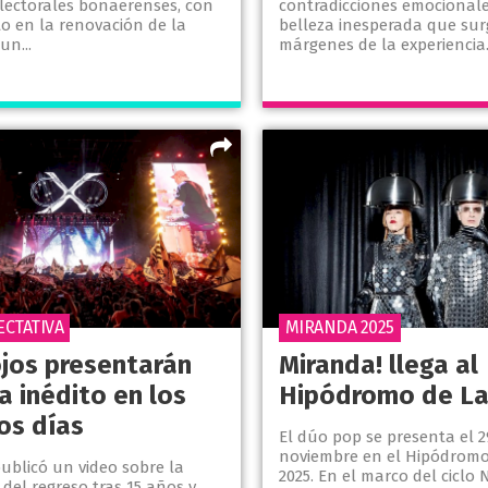
electorales bonaerenses, con
contradicciones emocionale
to en la renovación de la
belleza inesperada que sur
un...
márgenes de la experiencia
ECTATIVA
MIRANDA 2025
ojos presentarán
Miranda! llega al
a inédito en los
Hipódromo de La
os días
El dúo pop se presenta el 2
noviembre en el Hipódromo
ublicó un video sobre la
2025. En el marco del ciclo
 del regreso tras 15 años y