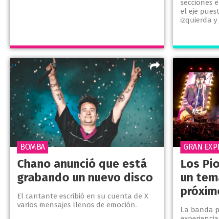
secciones 
el eje pues
izquierda y 
BOMBA
GRAN EXP
Chano anunció que está
Los Pi
grabando un nuevo disco
un tem
próxim
El cantante escribió en su cuenta de X
varios mensajes llenos de emoción.
La banda p
experiencia