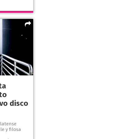
ta
to
vo disco
platense
e y filosa