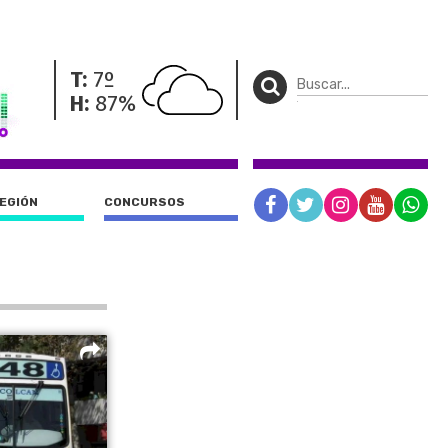
T:
7º
H:
87%
REGIÓN
CONCURSOS