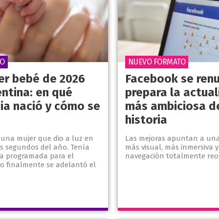
VO
NUEVO FORMATO
mer bebé de 2026
Facebook se renu
entina: en qué
prepara la actual
cia nació y cómo se
más ambiciosa d
historia
 una mujer que dio a luz en
Las mejoras apuntan a una
os segundos del año. Tenía
más visual, más inmersiva 
a programada para el
navegación totalmente reo
ro finalmente se adelantó el