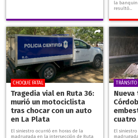
la banquin
resultó...
CHOQUE FATAL
TRÁNSITO
Tragedia vial en Ruta 36:
Nueva 
murió un motociclista
Córdoba
tras chocar con un auto
embest
en La Plata
cuatro
El siniestro ocurrió en horas de la
El siniestr
madrugada en la intersección de Ruta
madrugada 