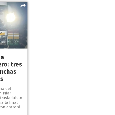
 a
ro: tres
inchas
os
ona del
 Pilar,
 trasladaban
a la final
on entre sí.