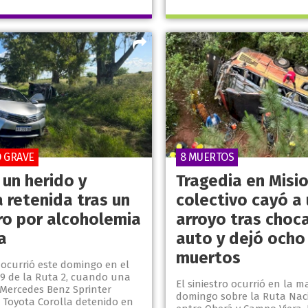
O GRAVE
8 MUERTOS
 un herido y
Tragedia en Misio
a retenida tras un
colectivo cayó a 
tro por alcoholemia
arroyo tras choca
a
auto y dejó ocho
muertos
o ocurrió este domingo en el
79 de la Ruta 2, cuando una
El siniestro ocurrió en la 
Mercedes Benz Sprinter
domingo sobre la Ruta Naci
 Toyota Corolla detenido en