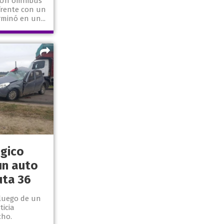
. Un ómnibus
frente con un
rminó en un...
ágico
un auto
uta 36
 luego de un
ticia
cho.