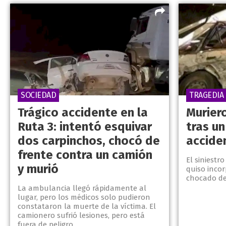
SOCIEDAD
TRAGEDIA
Trágico accidente en la
Murier
Ruta 3: intentó esquivar
tras u
dos carpinchos, chocó de
accide
frente contra un camión
El siniestr
y murió
quiso incor
chocado de
La ambulancia llegó rápidamente al
lugar, pero los médicos solo pudieron
constataron la muerte de la víctima. El
camionero sufrió lesiones, pero está
fuera de peligro.