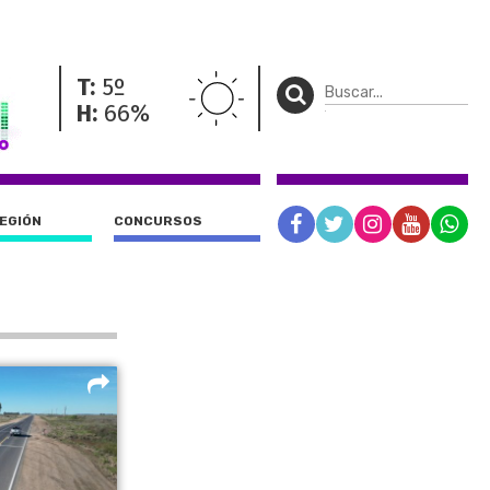
T:
5º
H:
66%
REGIÓN
CONCURSOS