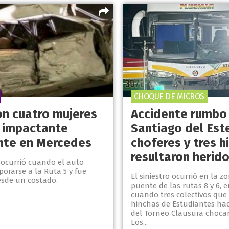
CHOQUE DE MICROS
on cuatro mujeres
Accidente rumbo
n impactante
Santiago del Este
nte en Mercedes
choferes y tres h
resultaron herid
o ocurrió cuando el auto
porarse a la Ruta 5 y fue
El siniestro ocurrió en la z
sde un costado.
puente de las rutas 8 y 6, en
cuando tres colectivos que
hinchas de Estudiantes haci
del Torneo Clausura chocar
Los...