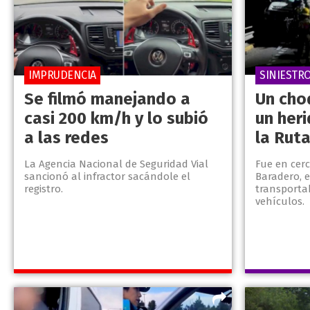
IMPRUDENCIA
SINIESTRO
Se filmó manejando a
Un cho
casi 200 km/h y lo subió
un her
a las redes
la Ruta
La Agencia Nacional de Seguridad Vial
Fue en cer
sancionó al infractor sacándole el
Baradero, 
registro.
transportab
vehículos.