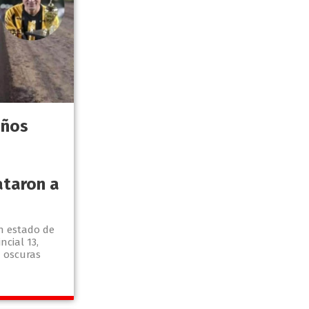
años
5
ataron a
n estado de
ncial 13,
 oscuras