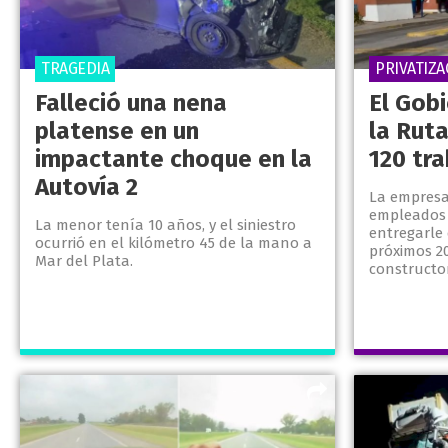
TRAGEDIA
PRIVATIZA
Falleció una nena
El Gob
platense en un
la Ruta
impactante choque en la
120 tr
Autovía 2
La empresa
empleados d
La menor tenía 10 años, y el siniestro
entregarle 
ocurrió en el kilómetro 45 de la mano a
próximos 2
Mar del Plata.
constructor