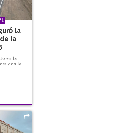
AL
guró la
de la
5
to en la
ra y en la