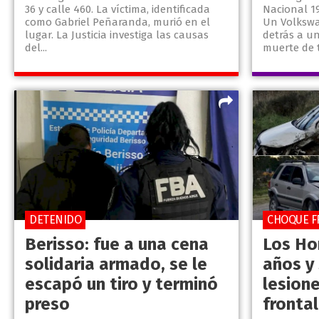
36 y calle 460. La víctima, identificada
Nacional 19,
como Gabriel Peñaranda, murió en el
Un Volkswa
lugar. La Justicia investiga las causas
detrás a un
del...
muerte de t
DETENIDO
CHOQUE F
Berisso: fue a una cena
Los Hor
solidaria armado, se le
años y
escapó un tiro y terminó
lesion
preso
frontal