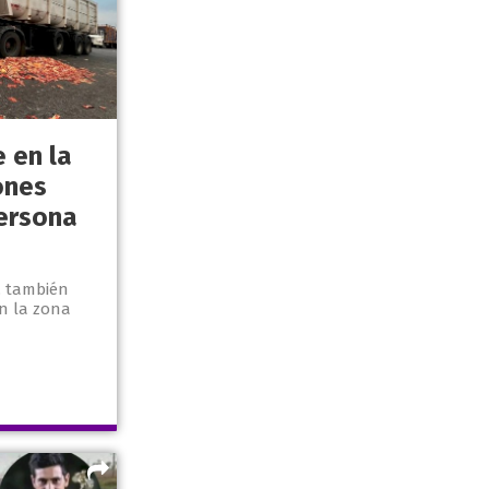
 en la
ones
ersona
, también
en la zona