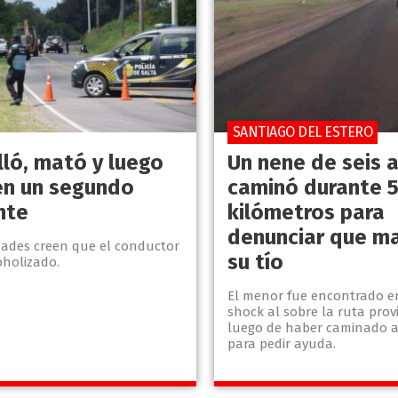
SANTIAGO DEL ESTERO
lló, mató y luego
Un nene de seis 
en un segundo
caminó durante 
nte
kilómetros para
denunciar que m
dades creen que el conductor
su tío
oholizado.
El menor fue encontrado e
shock al sobre la ruta provi
luego de haber caminado a
para pedir ayuda.