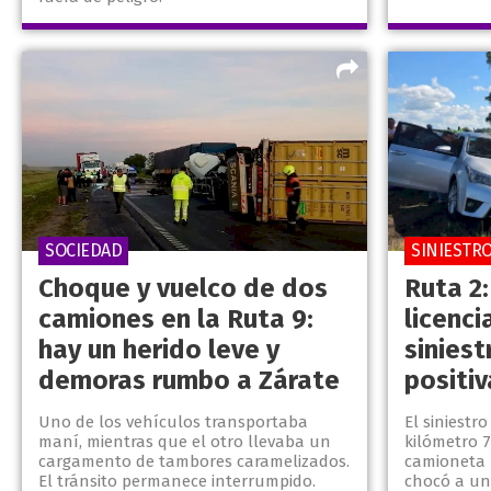
SOCIEDAD
SINIESTR
Choque y vuelco de dos
Ruta 2:
camiones en la Ruta 9:
licenci
hay un herido leve y
sinies
demoras rumbo a Zárate
positiv
Uno de los vehículos transportaba
El siniestr
maní, mientras que el otro llevaba un
kilómetro 
cargamento de tambores caramelizados.
camioneta 
El tránsito permanece interrumpido.
chocó a un