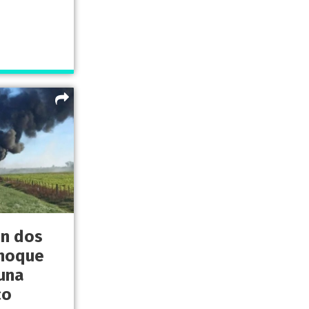
on dos
choque
una
co