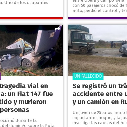
entre Oberá y Campo Viera
a. Uno de los ocupantes
con 50 pasajeros chocó de 
auto, perdió el control y te
UN FALLECIDO
tragedia vial en
Se registró un tr
: un Fiat 147 fue
accidente entre 
ido y murieron
y un camión en R
 personas
Un joven de 25 años murió
impactante choque, y la jus
o ocurrió durante la
investiga las causas del he
del domingo sobre la Ruta