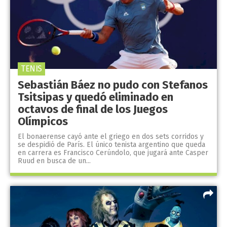
TENIS
Sebastián Báez no pudo con Stefanos
Tsitsipas y quedó eliminado en
octavos de final de los Juegos
Olímpicos
El bonaerense cayó ante el griego en dos sets corridos y
se despidió de París. El único tenista argentino que queda
en carrera es Francisco Cerúndolo, que jugará ante Casper
Ruud en busca de un...