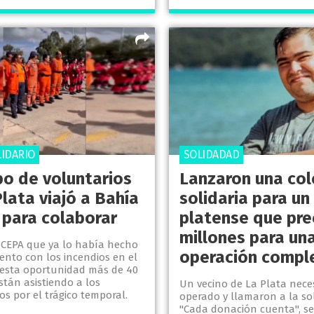
LIDARIO
SOLIDADAD
po de voluntarios
Lanzaron una col
lata viajó a Bahía
solidaria para un
 para colaborar
platense que pre
millones para un
e CEPA que ya lo había hecho
operación compl
nto con los incendios en el
 esta oportunidad más de 40
stán asistiendo a los
Un vecino de La Plata neces
s por el trágico temporal.
operado y llamaron a la sol
"Cada donación cuenta", se