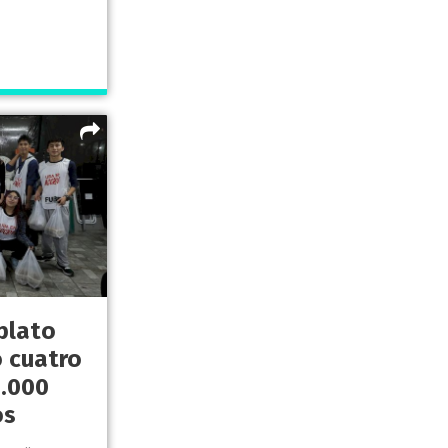
plato
ó cuatro
0.000
os