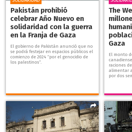
SOLIDARIDAD
SOLIDARI
Pakistán prohibió
The We
celebrar Año Nuevo en
millon
solidaridad con la guerra
humani
en la Franja de Gaza
poblaci
Gaza
El gobierno de Pakistán anunció que no
se podrá festejar en espacios públicos el
El monto d
comienzo de 2024 “por el genocidio de
canadiense
los palestinos”.
raciones d
alimentar 
por dos se