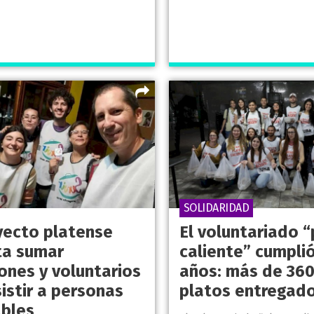
SOLIDARIDAD
yecto platense
El voluntariado “
ta sumar
caliente” cumpli
ones y voluntarios
años: más de 36
istir a personas
platos entregad
ables