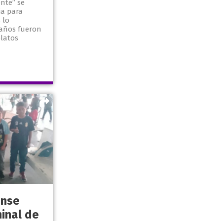
ente” se
a para
 lo
 años fueron
platos
ense
inal de