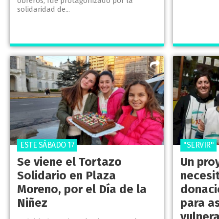
obreros, fue protagonizado por la
solidaridad de...
ESTE SÁBADO 17
"SERVIR"
Se viene el Tortazo
Un pro
Solidario en Plaza
necesi
Moreno, por el Día de la
donaci
Niñez
para as
vulner