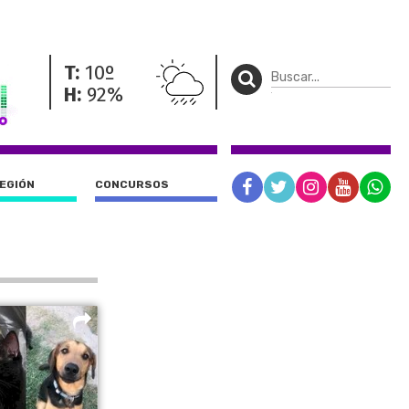
T:
10º
H:
92%
REGIÓN
CONCURSOS