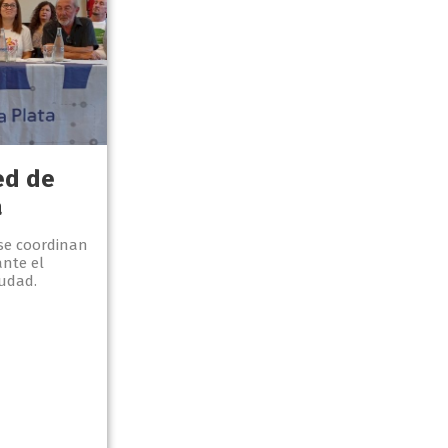
ed de
a
se coordinan
ante el
iudad.