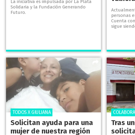
La iniciativa es impulsada por La Plata
Solidaria y la Fundación Generando
Actualment
Futuro.
personas e
Cuenta con
sigue siend
TODOS X GIULIANA
COLABORA
Solicitan ayuda para una
Tras un
mujer de nuestra región
solicit