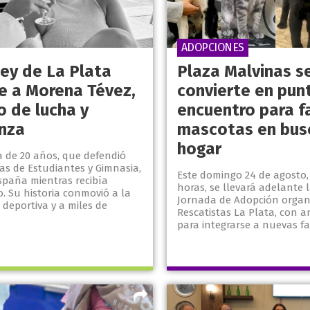
ADOPCIONES
key de La Plata
Plaza Malvinas s
e a Morena Tévez,
convierte en pun
o de lucha y
encuentro para fa
nza
mascotas en bus
hogar
a de 20 años, que defendió
as de Estudiantes y Gimnasia,
Este domingo 24 de agosto, 
spaña mientras recibía
horas, se llevará adelante 
. Su historia conmovió a la
Jornada de Adopción organ
deportiva y a miles de
Rescatistas La Plata, con a
para integrarse a nuevas fam