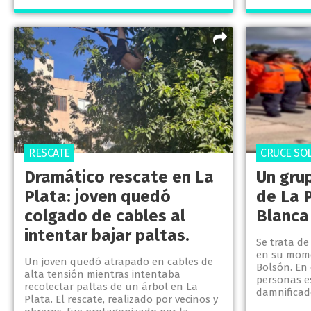
RESCATE
CRUCE SO
Dramático rescate en La
Un gru
Plata: joven quedó
de La P
colgado de cables al
Blanca
intentar bajar paltas.
Se trata d
en su mome
Un joven quedó atrapado en cables de
Bolsón. En
alta tensión mientras intentaba
personas e
recolectar paltas de un árbol en La
damnificado
Plata. El rescate, realizado por vecinos y