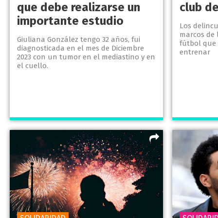
que debe realizarse un
club d
importante estudio
Los delincu
marcos de l
Giuliana González tengo 32 años, fui
fútbol que
diagnosticada en el mes de Diciembre
entrenar
2023 con un tumor en el mediastino y en
el cuello.