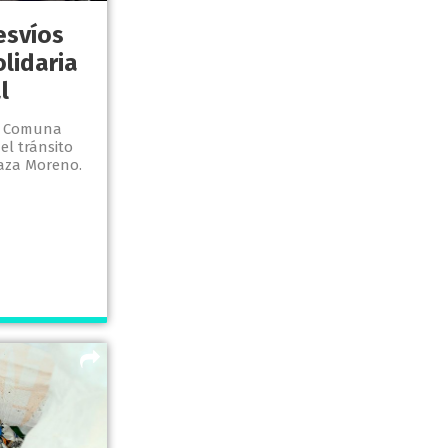
esvíos
lidaria
l
la Comuna
el tránsito
laza Moreno.