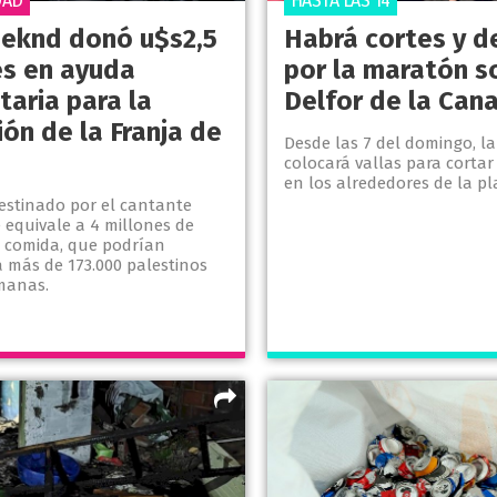
DAD
HASTA LAS 14
eknd donó u$s2,5
Habrá cortes y d
es en ayuda
por la maratón so
taria para la
Delfor de la Cana
ón de la Franja de
Desde las 7 del domingo, 
colocará vallas para cortar 
en los alrededores de la p
estinado por el cantante
 equivale a 4 millones de
e comida, que podrían
a más de 173.000 palestinos
manas.