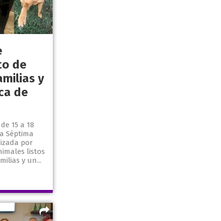
e
to de
milias y
ca de
de 15 a 18
la Séptima
izada por
nimales listos
ilias y un...