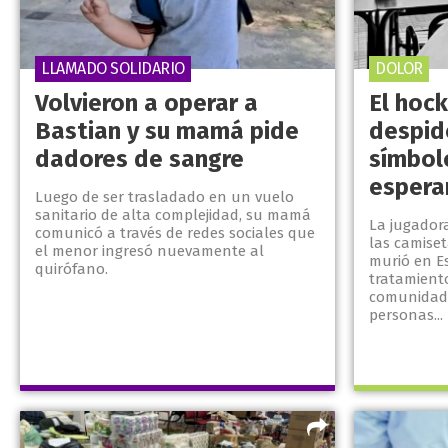
LLAMADO SOLIDARIO
DOLOR
Volvieron a operar a
El hoc
Bastian y su mamá pide
despid
dadores de sangre
símbol
espera
Luego de ser trasladado en un vuelo
sanitario de alta complejidad, su mamá
La jugador
comunicó a través de redes sociales que
las camiset
el menor ingresó nuevamente al
murió en E
quirófano.
tratamiento
comunidad 
personas...