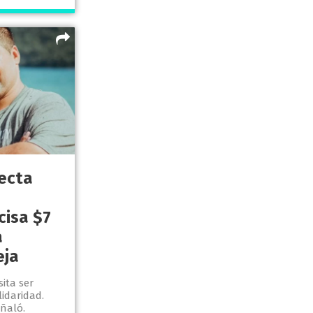
ecta
cisa $7
a
eja
ita ser
idaridad.
ñaló.