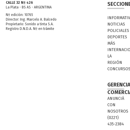
CALLE 32 Nº 426
SECCION
La Plata - BS AS - ARGENTINA
Nº edición: 10765
INFORMATI
Director: Ing. Marcelo A. Balcedo
NOTICIAS
Propietario: Sonido a tinta S.A.
Registro D.N.D.A. Nº en trámite
POLICIALES
DEPORTES
MÁS
INTERNACI
LA
REGIÓN
CONCURSO
GERENCI
COMERCI
ANUNCIÁ
CON
NOSOTROS
(0221)
435-2384