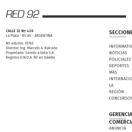
CALLE 32 Nº 426
SECCION
La Plata - BS AS - ARGENTINA
Nº edición: 10765
INFORMATI
Director: Ing. Marcelo A. Balcedo
NOTICIAS
Propietario: Sonido a tinta S.A.
Registro D.N.D.A. Nº en trámite
POLICIALES
DEPORTES
MÁS
INTERNACI
LA
REGIÓN
CONCURSO
GERENCI
COMERCI
ANUNCIÁ