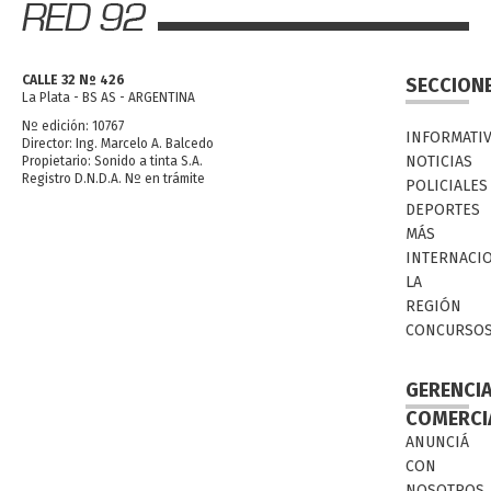
CALLE 32 Nº 426
SECCION
La Plata - BS AS - ARGENTINA
Nº edición: 10767
INFORMATI
Director: Ing. Marcelo A. Balcedo
NOTICIAS
Propietario: Sonido a tinta S.A.
Registro D.N.D.A. Nº en trámite
POLICIALES
DEPORTES
MÁS
INTERNACI
LA
REGIÓN
CONCURSO
GERENCI
COMERCI
ANUNCIÁ
CON
NOSOTROS