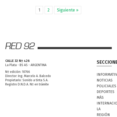
1
2
Siguiente »
CALLE 32 Nº 426
SECCION
La Plata - BS AS - ARGENTINA
Nº edición: 10766
INFORMATI
Director: Ing. Marcelo A. Balcedo
NOTICIAS
Propietario: Sonido a tinta S.A.
Registro D.N.D.A. Nº en trámite
POLICIALES
DEPORTES
MÁS
INTERNACI
LA
REGIÓN