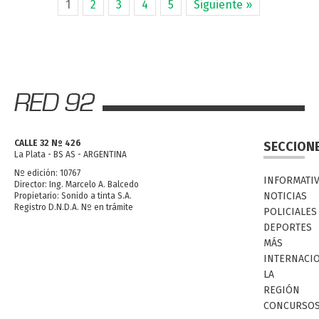
1
2
3
4
5
Siguiente »
CALLE 32 Nº 426
SECCION
La Plata - BS AS - ARGENTINA
Nº edición: 10767
INFORMATI
Director: Ing. Marcelo A. Balcedo
NOTICIAS
Propietario: Sonido a tinta S.A.
Registro D.N.D.A. Nº en trámite
POLICIALES
DEPORTES
MÁS
INTERNACI
LA
REGIÓN
CONCURSO