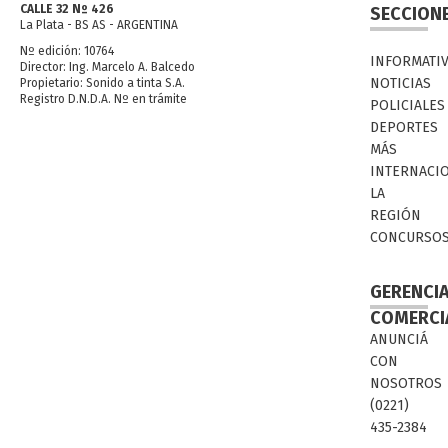
CALLE 32 Nº 426
SECCION
La Plata - BS AS - ARGENTINA
Nº edición: 10764
INFORMATI
Director: Ing. Marcelo A. Balcedo
NOTICIAS
Propietario: Sonido a tinta S.A.
Registro D.N.D.A. Nº en trámite
POLICIALES
DEPORTES
MÁS
INTERNACI
LA
REGIÓN
CONCURSO
GERENCI
COMERCI
ANUNCIÁ
CON
NOSOTROS
(0221)
435-2384