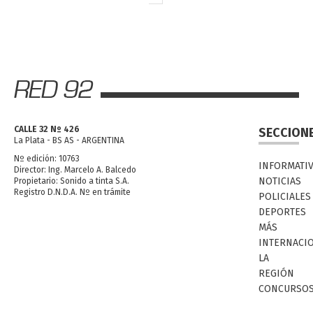
CALLE 32 Nº 426
SECCION
La Plata - BS AS - ARGENTINA
Nº edición: 10763
INFORMATI
Director: Ing. Marcelo A. Balcedo
NOTICIAS
Propietario: Sonido a tinta S.A.
Registro D.N.D.A. Nº en trámite
POLICIALES
DEPORTES
MÁS
INTERNACI
LA
REGIÓN
CONCURSO