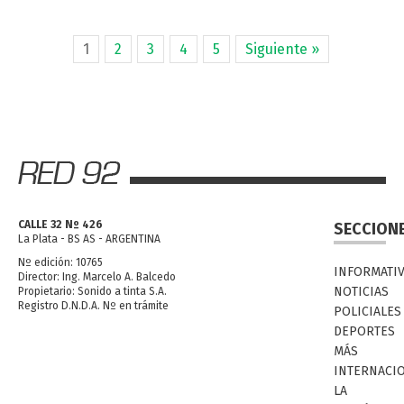
1
2
3
4
5
Siguiente »
CALLE 32 Nº 426
SECCION
La Plata - BS AS - ARGENTINA
Nº edición: 10765
INFORMATI
Director: Ing. Marcelo A. Balcedo
NOTICIAS
Propietario: Sonido a tinta S.A.
Registro D.N.D.A. Nº en trámite
POLICIALES
DEPORTES
MÁS
INTERNACI
LA