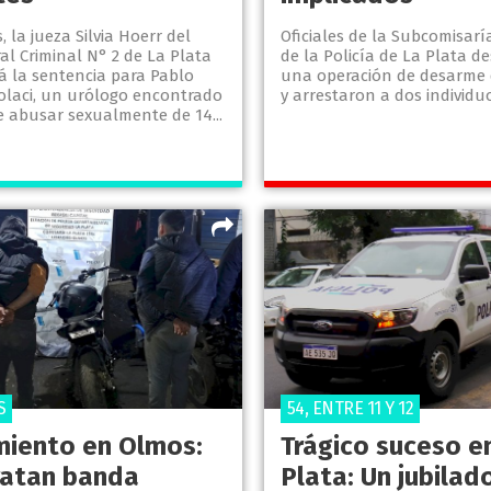
, la jueza Silvia Hoerr del
Oficiales de la Subcomisar
al Criminal N° 2 de La Plata
de la Policía de La Plata d
á la sentencia para Pablo
una operación de desarme 
Colaci, un urólogo encontrado
y arrestaron a dos individu
e abusar sexualmente de 14...
S
54, ENTRE 11 Y 12
miento en Olmos:
Trágico suceso e
atan banda
Plata: Un jubilad