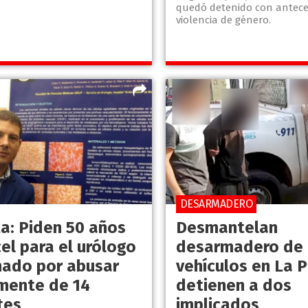
quedó detenido con antece
violencia de género.
DESARMADERO
ta: Piden 50 años
Desmantelan
el para el urólogo
desarmadero de
ado por abusar
vehículos en La P
mente de 14
detienen a dos
tes
implicados