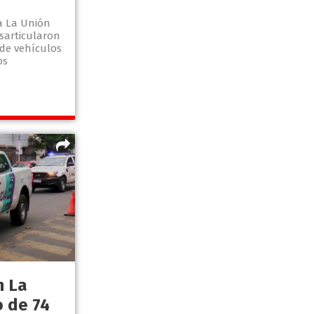
ía La Unión
esarticularon
de vehículos
os
n La
o de 74