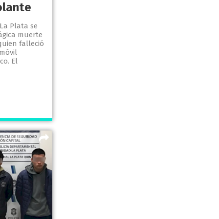
olante
La Plata se
ágica muerte
uien falleció
móvil
o. El