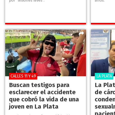
por “lesiones leves”.
años.
CALLES 11 Y 49
LA PLATA
Buscan testigos para
La Pla
esclarecer el accidente
de cárc
que cobró la vida de una
conden
joven en La Plata
sexual
pacien