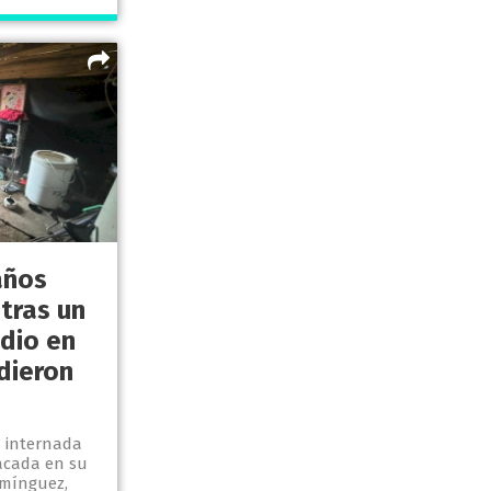
años
 tras un
idio en
dieron
a internada
tacada en su
omínguez,