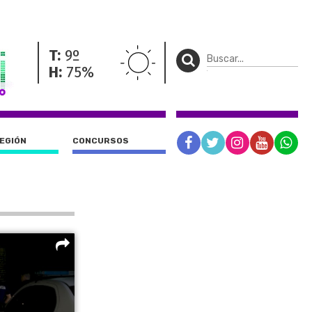
T:
9º
H:
75%
REGIÓN
CONCURSOS