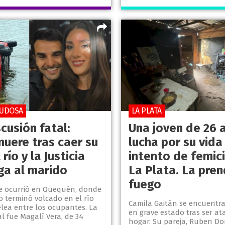
DUDOSA
LA PLATA
cusión fatal:
Una joven de 26 
muere tras caer su
lucha por su vida
 río y la Justicia
intento de femic
ga al marido
La Plata. La pren
fuego
te ocurrió en Quequén, donde
o terminó volcado en el río
Camila Gaitán se encuentr
elea entre los ocupantes. La
en grave estado tras ser a
al fue Magalí Vera, de 34
hogar. Su pareja, Ruben D