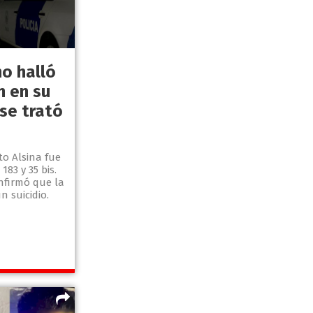
no halló
n en su
se trató
to Alsina fue
83 y 35 bis.
onfirmó que la
 suicidio.