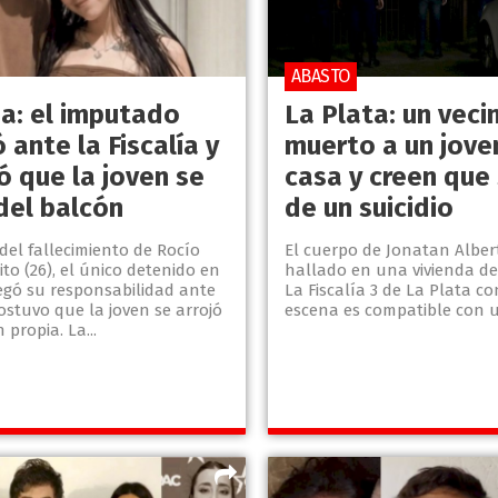
ABASTO
a: el imputado
La Plata: un veci
 ante la Fiscalía y
muerto a un jove
ó que la joven se
casa y creen que 
del balcón
de un suicidio
del fallecimiento de Rocío
El cuerpo de Jonatan Alber
ito (26), el único detenido en
hallado en una vivienda de 1
egó su responsabilidad ante
La Fiscalía 3 de La Plata c
 sostuvo que la joven se arrojó
escena es compatible con un
 propia. La...