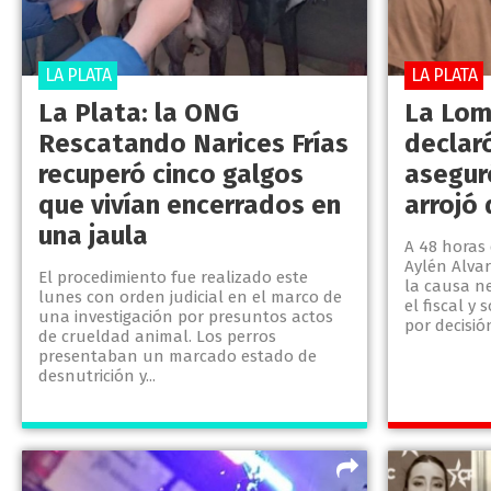
LA PLATA
LA PLATA
La Plata: la ONG
La Lom
Rescatando Narices Frías
declaró
recuperó cinco galgos
asegur
que vivían encerrados en
arrojó 
una jaula
A 48 horas 
Aylén Alvar
El procedimiento fue realizado este
la causa n
lunes con orden judicial en el marco de
el fiscal y
una investigación por presuntos actos
por decisión
de crueldad animal. Los perros
presentaban un marcado estado de
desnutrición y...