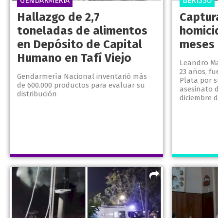
GENDARMERÍA
BERISSO
Hallazgo de 2,7
Captur
toneladas de alimentos
homici
en Depósito de Capital
meses 
Humano en Tafí Viejo
Leandro Ma
23 años, fu
Gendarmería Nacional inventarió más
Plata por s
de 600.000 productos para evaluar su
asesinato 
distribución
diciembre 