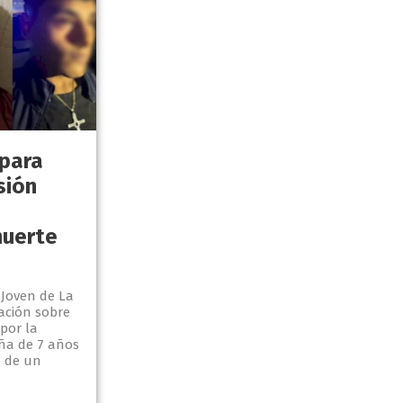
 para
sión
muerte
 Joven de La
ación sobre
por la
ña de 7 años
o de un