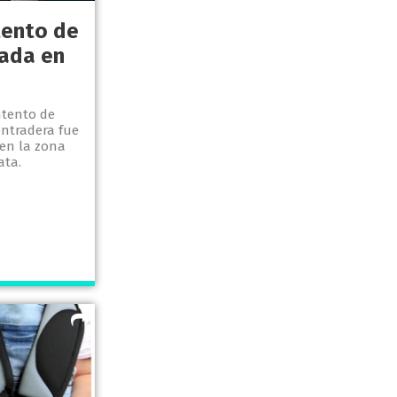
ntento de
ada en
ntento de
ntradera fue
 en la zona
ata.