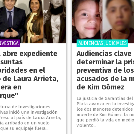
INVESTIGA
AUDIENCIAS JUDICIALES
ía abre expediente
Audiencias clave
esuntas
determinar la pri
aridades en el
preventiva de los
 de Laura Arrieta,
acusados de la 
ijera en
de Kim Gómez
rque"
La justicia de Garantías del
Plata avanza en la investig
duría de Investigaciones
los dos menores detenidos 
ivas inició una investigación
muerte de Kim Gómez, la ni
greso al país de Laura Arrieta,
que perdió la vida en medi
ía arribado en un vuelo
violento...
 que su equipaje fuera...