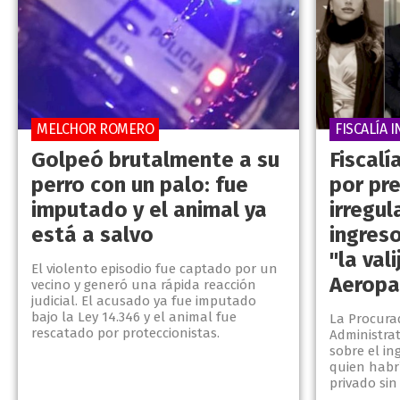
MELCHOR ROMERO
FISCALÍA 
Golpeó brutalmente a su
Fiscal
perro con un palo: fue
por pr
imputado y el animal ya
irregul
está a salvo
ingreso
"la val
El violento episodio fue captado por un
Aeropa
vecino y generó una rápida reacción
judicial. El acusado ya fue imputado
bajo la Ley 14.346 y el animal fue
La Procura
rescatado por proteccionistas.
Administrat
sobre el in
quien habr
privado sin