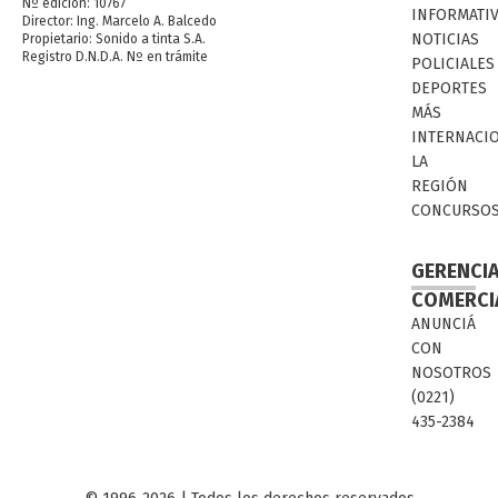
Nº edición: 10767
INFORMATI
Director: Ing. Marcelo A. Balcedo
NOTICIAS
Propietario: Sonido a tinta S.A.
Registro D.N.D.A. Nº en trámite
POLICIALES
DEPORTES
MÁS
INTERNACI
LA
REGIÓN
CONCURSO
GERENCI
COMERCI
ANUNCIÁ
CON
NOSOTROS
(0221)
435-2384