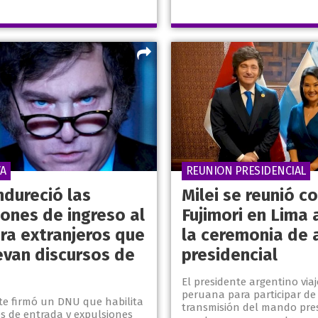
A
REUNION PRESIDENCIAL
ndureció las
Milei se reunió c
iones de ingreso al
Fujimori en Lima 
ara extranjeros que
la ceremonia de 
van discursos de
presidencial
El presidente argentino viaj
peruana para participar de
nte firmó un DNU que habilita
transmisión del mando pres
es de entrada y expulsiones