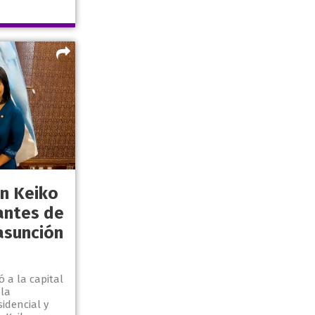
on Keiko
antes de
asunción
ó a la capital
 la
idencial y