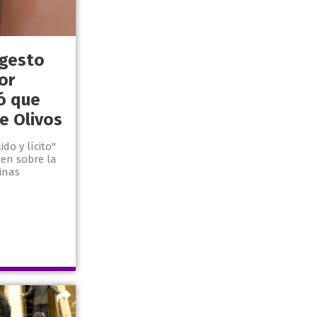
 gesto
or
có que
de Olivos
do y lícito"
sen sobre la
inas