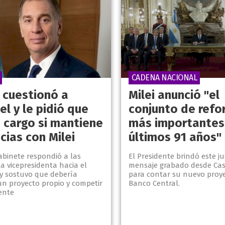
CADENA NACIONAL
i cuestionó a
Milei anunció "el
uel y le pidió que
conjunto de ref
u cargo si mantiene
más importantes
cias con Milei
últimos 91 años"
Gabinete respondió a las
El Presidente brindó este j
 la vicepresidenta hacia el
mensaje grabado desde Cas
 y sostuvo que debería
para contar su nuevo proye
un proyecto propio y competir
Banco Central.
ente