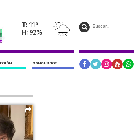
T:
11º
H:
92%
REGIÓN
CONCURSOS