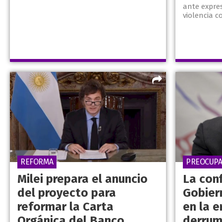
ante expres
violencia 
REFORMA
PREOCUPA
Milei prepara el anuncio
La conf
del proyecto para
Gobier
reformar la Carta
en la e
Orgánica del Banco
derrum