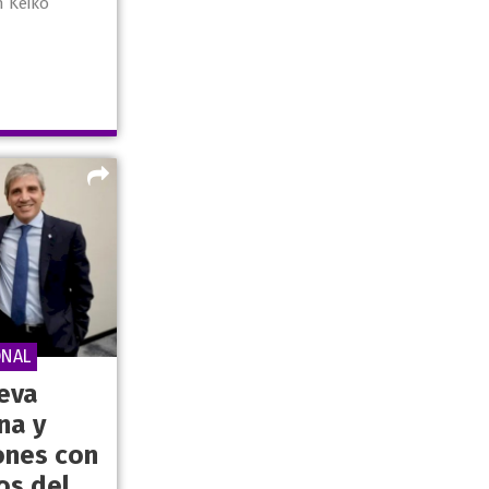
 Keiko
ONAL
ieva
na y
ones con
os del