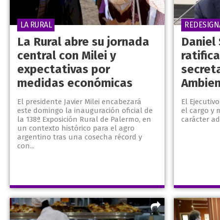
LA RURAL
REDESIG
La Rural abre su jornada
Daniel 
central con Milei y
ratifi
expectativas por
secret
medidas económicas
Ambien
El presidente Javier Milei encabezará
El Ejecutiv
este domingo la inauguración oficial de
el cargo y
la 138ª Exposición Rural de Palermo, en
carácter a
un contexto histórico para el agro
argentino tras una cosecha récord y
con...