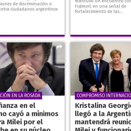
mantuvo un encuentro con
iones de discriminación o
Fujimori, en una señal de
contra ciudadanos argentinos
fortalecimiento de las...
CIÓN EN LA ROSADA
COMPROMISO INTERNACI
ianza en el
Kristalina Georg
no cayó a mínimos
llegó a la Argenti
ra Milei por el
mantendrá reuni
be en su núcleo
Milei y funcionari