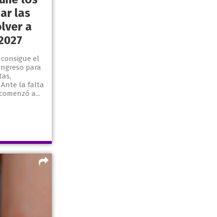
ar las
lver a
2027
consigue el
ongreso para
tas,
 Ante la falta
comenzó a...