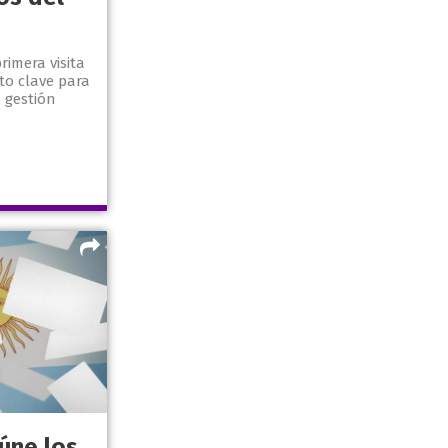
primera visita
xto clave para
a gestión
úne los