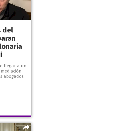
 del
paran
lonaria
i
o llegar a un
 mediación
los abogados