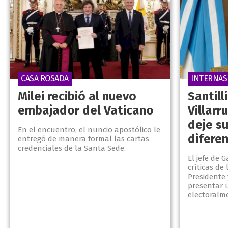
CASA ROSADA
INTERNAS
Milei recibió al nuevo
Santill
embajador del Vaticano
Villarr
deje s
En el encuentro, el nuncio apostólico le
diferen
entregó de manera formal las cartas
credenciales de la Santa Sede.
El jefe de 
críticas de
Presidente
presentar 
electoralm