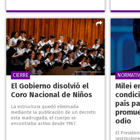
CIERRE
NORMATIV
El Gobierno disolvió el
Milei e
Coro Nacional de Niños
condic
país p
La estructura quedó eliminada
promue
mediante la publicación de un decreto
esta madrugada, el cuerpo se
odio
encontraba activo desde 1967.
El Preside
restriccion