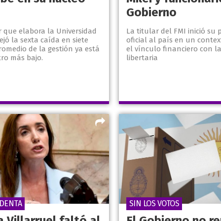
Gobierno
r que elabora la Universidad
La titular del FMI inició su 
lejó la sexta caída en siete
oficial al país en un conte
romedio de la gestión ya está
el vínculo financiero con l
tro más bajo.
libertaria
IDENTA
SIN LOS VOTOS
a Villarruel faltó al
El Gobierno no re