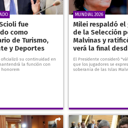
NADO
MUNDIAL 2026
Scioli fue
Milei respaldó el
cado como
de la Selección p
ario de Turismo,
Malvinas y ratifi
te y Deportes
verá la final des
o oficializó su continuidad en
El Presidente consideró "váli
 mantendrá la función con
que los jugadores se expre
d honorem
soberanía de las Islas Malv