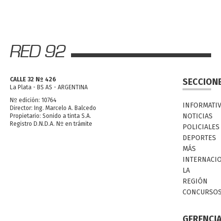
CALLE 32 Nº 426
SECCION
La Plata - BS AS - ARGENTINA
Nº edición: 10764
INFORMATI
Director: Ing. Marcelo A. Balcedo
NOTICIAS
Propietario: Sonido a tinta S.A.
Registro D.N.D.A. Nº en trámite
POLICIALES
DEPORTES
MÁS
INTERNACI
LA
REGIÓN
CONCURSO
GERENCI