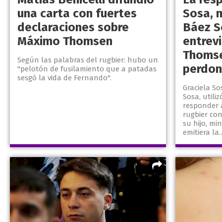
una carta con fuertes
Sosa, 
declaraciones sobre
Báez S
Máximo Thomsen
entrev
Thomse
Según las palabras del rugbier: hubo un
perdon
"pelotón de fusilamiento que a patadas
sesgó la vida de Fernando".
Graciela S
Sosa, utili
responder 
rugbier co
su hijo, mi
emitiera la..