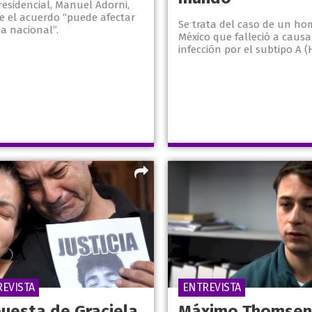
residencial, Manuel Adorni,
e el acuerdo “puede afectar
Se trata del caso de un ho
a nacional”.
México que falleció a caus
infección por el subtipo A (
REVISTA
ENTREVISTA
puesta de Graciela
Máximo Thomsen