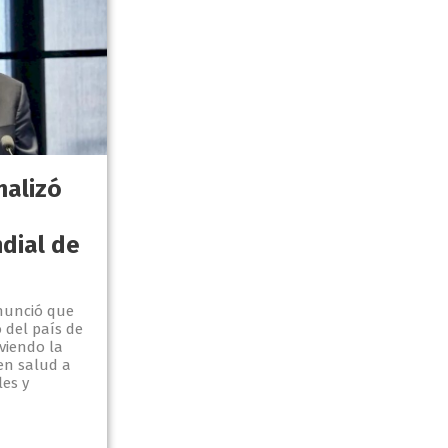
malizó
dial de
anunció que
o del país de
viendo la
en salud a
les y