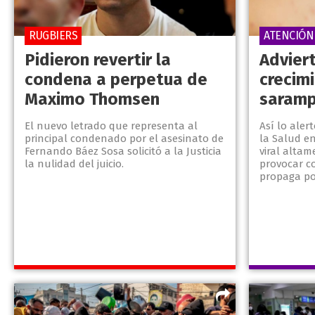
RUGBIERS
ATENCIÓN
Pidieron revertir la
Advier
condena a perpetua de
crecim
Maximo Thomsen
saramp
El nuevo letrado que representa al
Así lo aler
principal condenado por el asesinato de
la Salud e
Fernando Báez Sosa solicitó a la Justicia
viral alta
la nulidad del juicio.
provocar c
propaga po