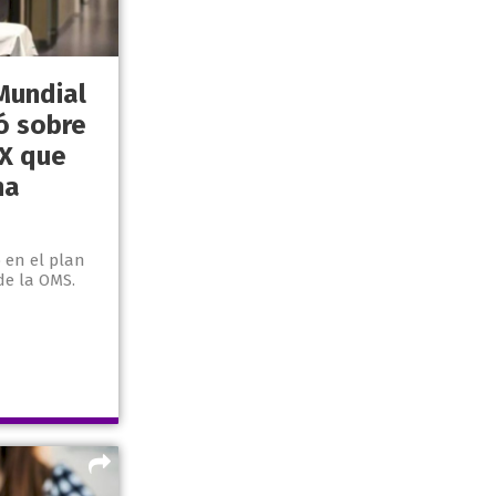
Mundial
ó sobre
X que
na
 en el plan
 de la OMS.