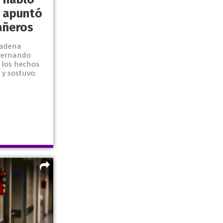
y apuntó
añeros
cadena
 Fernando
e los hechos
 y sostuvo: