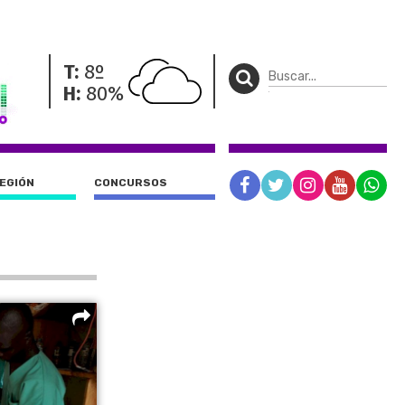
T:
8º
H:
80%
REGIÓN
CONCURSOS