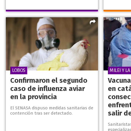
LOBOS
MILEI Y L
Confirmaron el segundo
Vacuna
caso de influenza aviar
en catá
en la provincia
consec
enfren
El SENASA dispuso medidas sanitarias de
salir d
contención tras ser detectado.
Sanitarista
especializa