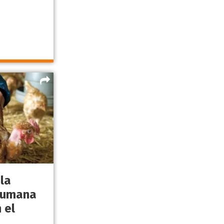
la
humana
 el