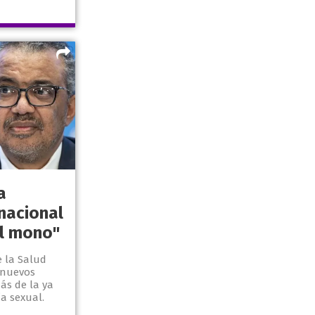
a
nacional
el mono"
 la Salud
 nuevos
ás de la ya
a sexual.