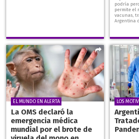
podría per
permite el 
vacunas, t
Argentina d
EL MUNDO EN ALERTA
LOS MOTI
La OMS declaró la
Argenti
emergencia médica
Tratad
mundial por el brote de
Pandem
viruela del mono en