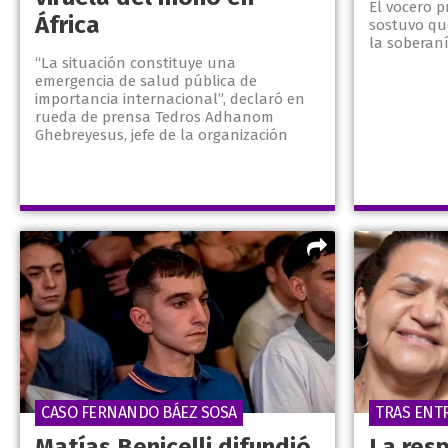
El vocero p
África
sostuvo qu
la soberaní
“La situación constituye una
emergencia de salud pública de
importancia internacional”, declaró en
rueda de prensa Tedros Adhanom
Ghebreyesus, jefe de la organización
CASO FERNANDO BÁEZ SOSA
TRAS ENT
Matías Benicelli difundió
La res