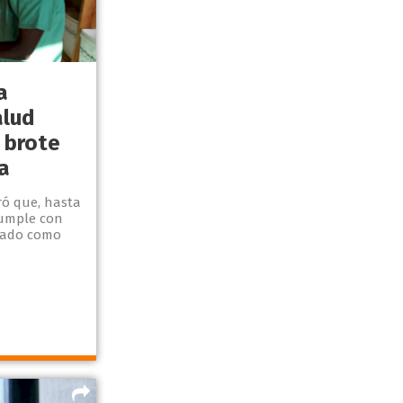
a
alud
 brote
a
ró que, hasta
cumple con
ficado como