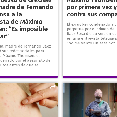
madre de Fernando
por primera vez 
osa a la
contra sus comp
ista de Máximo
El exrugbier condenado a 
n: “Es imposible
perpetua por el crimen de
Báez Sosa dio su versión d
ar”
en una entrevista televisiva
"no me siento un asesino".
osa, madre de Fernando Báez
zó sus redes sociales para
a Máximo Thomsen, el
ndenado por el asesinato de
nutos antes de que se
.