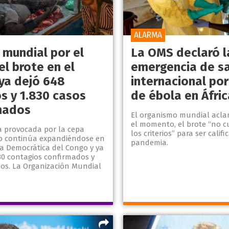
ALARMA
 mundial por el
La OMS declaró l
el brote en el
emergencia de s
ya dejó 648
internacional por
s y 1.830 casos
de ébola en Áfric
mados
El organismo mundial acla
el momento, el brote “no 
a provocada por la cepa
los criterios” para ser cali
o continúa expandiéndose en
pandemia.
ca Democrática del Congo y ya
830 contagios confirmados y
dos. La Organización Mundial