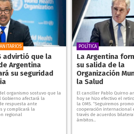
ANITARIOS
POLÍTICA
 advirtió que la
La Argentina for
 de Argentina
su salida de la
ará su seguridad
Organización Mun
ia
la Salud
 del organismo sostuvo que la
El canciller Pablo Quirno 
l Gobierno afectará la
hoy se hizo efectivo el retir
de respuesta ante
la OMS. “Seguiremos promo
s y complicará la
cooperación internacional 
ón regional
través de acuerdos bilatera
ámbitos...