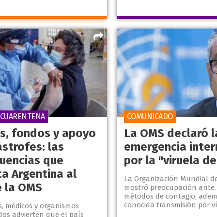
A CUARENTENA
COMUNICADO
s, fondos y apoyo
La OMS declaró l
strofes: las
emergencia inter
uencias que
por la "viruela d
ta Argentina al
La Organización Mundial de
e la OMS
mostró preocupación ante
métodos de contagio, adem
conocida transmisión por ví
s, médicos y organismos
dos advierten que el país