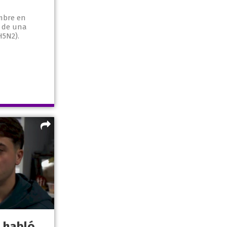
mbre en
a de una
H5N2).
 habló