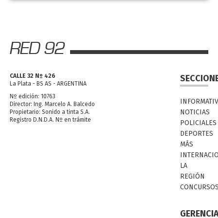
CALLE 32 Nº 426
SECCION
La Plata - BS AS - ARGENTINA
Nº edición: 10763
INFORMATI
Director: Ing. Marcelo A. Balcedo
NOTICIAS
Propietario: Sonido a tinta S.A.
Registro D.N.D.A. Nº en trámite
POLICIALES
DEPORTES
MÁS
INTERNACI
LA
REGIÓN
CONCURSO
GERENCI