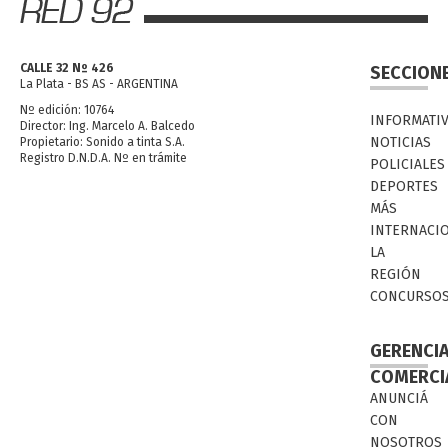
CALLE 32 Nº 426
SECCION
La Plata - BS AS - ARGENTINA
Nº edición: 10764
INFORMATI
Director: Ing. Marcelo A. Balcedo
NOTICIAS
Propietario: Sonido a tinta S.A.
Registro D.N.D.A. Nº en trámite
POLICIALES
DEPORTES
MÁS
INTERNACI
LA
REGIÓN
CONCURSO
GERENCI
COMERCI
ANUNCIÁ
CON
NOSOTROS