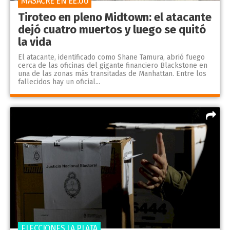
MASACRE EN EE.UU
Tiroteo en pleno Midtown: el atacante
dejó cuatro muertos y luego se quitó
la vida
El atacante, identificado como Shane Tamura, abrió fuego
cerca de las oficinas del gigante financiero Blackstone en
una de las zonas más transitadas de Manhattan. Entre los
fallecidos hay un oficial...
ELECCIONES LA PLATA