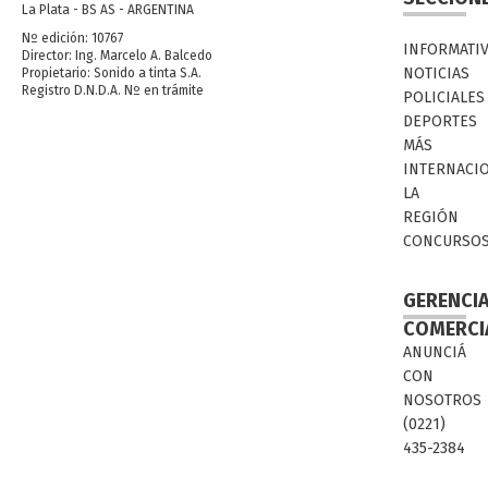
La Plata - BS AS - ARGENTINA
Nº edición: 10767
INFORMATI
Director: Ing. Marcelo A. Balcedo
NOTICIAS
Propietario: Sonido a tinta S.A.
Registro D.N.D.A. Nº en trámite
POLICIALES
DEPORTES
MÁS
INTERNACI
LA
REGIÓN
CONCURSO
GERENCI
COMERCI
ANUNCIÁ
CON
NOSOTROS
(0221)
435-2384