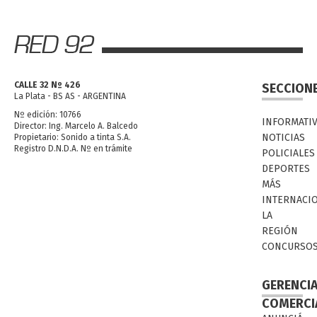
CALLE 32 Nº 426
SECCION
La Plata - BS AS - ARGENTINA
Nº edición: 10766
INFORMATI
Director: Ing. Marcelo A. Balcedo
NOTICIAS
Propietario: Sonido a tinta S.A.
Registro D.N.D.A. Nº en trámite
POLICIALES
DEPORTES
MÁS
INTERNACI
LA
REGIÓN
CONCURSO
GERENCI
COMERCI