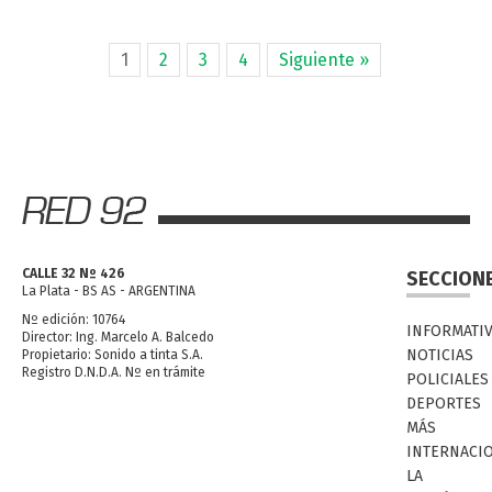
1
2
3
4
Siguiente »
CALLE 32 Nº 426
SECCION
La Plata - BS AS - ARGENTINA
Nº edición: 10764
INFORMATI
Director: Ing. Marcelo A. Balcedo
NOTICIAS
Propietario: Sonido a tinta S.A.
Registro D.N.D.A. Nº en trámite
POLICIALES
DEPORTES
MÁS
INTERNACI
LA