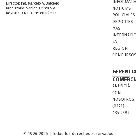
INFORMATI
Director: Ing. Marcelo A. Balcedo
NOTICIAS
Propietario: Sonido a tinta S.A.
Registro D.N.D.A. Nº en trámite
POLICIALES
DEPORTES
MÁS
INTERNACI
LA
REGIÓN
CONCURSO
GERENCI
COMERCI
ANUNCIÁ
CON
NOSOTROS
(0221)
435-2384
© 1996-2026 | Todos los derechos reservados