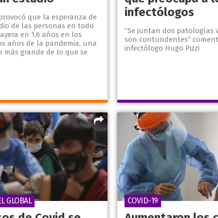
infectólogos
 provocó que la esperanza de
dio de las personas en todo
“Se juntan dos patologías v
ayera en 1,6 años en los
son contundentes” coment
os años de la pandemia, una
infectólogo Hugo Pizzi
n más grande de lo que se
EL GLOBAL
COVID-19
sos de Covid se
Aumentaron los 