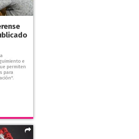
erense
ublicado
la
eguimiento e
 que permiten
s para
ación".