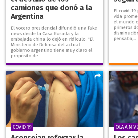
camiones que donó a la
El covid-19
Argentina
vida prome
el mundo c
primeros d
El vocero presidencial difundió una fake
disminució
news desde la Casa Rosada y la
pensaba,...
embajada china lo dejó en ridículo. "El
Ministerio de Defensa del actual
gobierno argentino tiene muy claro el
propósito de...
COVID 19
OLA A NIV
Aconsejan reforzar la
Los ca