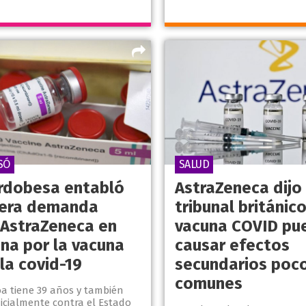
SÓ
SALUD
rdobesa entabló
AstraZeneca dijo
mera demanda
tribunal británic
 AstraZeneca en
vacuna COVID pu
ina por la vacuna
causar efectos
la covid-19
secundarios poc
comunes
oa tiene 39 años y también
icialmente contra el Estado