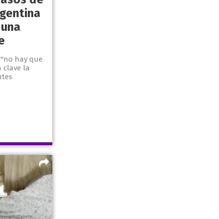
rgentina
 una
e
e "no hay que
 clave la
ntes