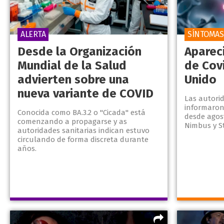
ALERTA
SÍNTOMAS
Desde la Organización
Aparec
Mundial de la Salud
de Cov
advierten sobre una
Unido
nueva variante de COVID
Las autorid
informaron
Conocida como BA.3.2 o "Cicada" está
desde agost
comenzando a propagarse y as
Nimbus y S
autoridades sanitarias indican estuvo
circulando de forma discreta durante
años.