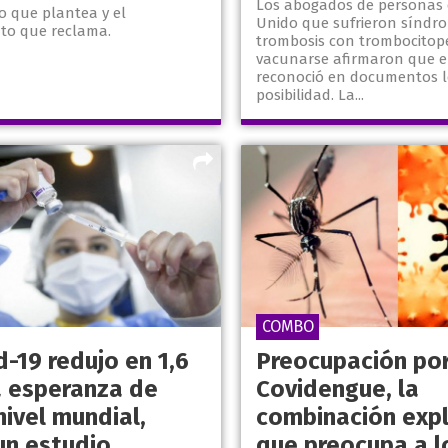
Los abogados de personas 
o que plantea y el
Unido que sufrieron síndr
nto que reclama.
trombosis con trombocitope
vacunarse afirmaron que el
reconoció en documentos l
posibilidad. La...
COMBO
d-19 redujo en 1,6
Preocupación por
a esperanza de
Covidengue, la
nivel mundial,
combinación expl
un estudio
que preocupa a l