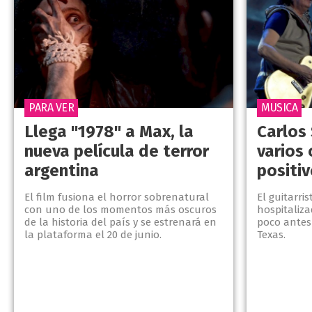
PARA VER
MUSICA
Llega "1978" a Max, la
Carlos
nueva película de terror
varios 
argentina
positi
El film fusiona el horror sobrenatural
El guitarri
con uno de los momentos más oscuros
hospitaliz
de la historia del país y se estrenará en
poco antes 
la plataforma el 20 de junio.
Texas.