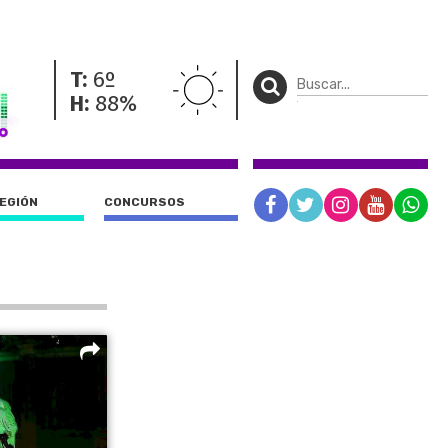
T:
6º
H:
88%
REGIÓN
CONCURSOS