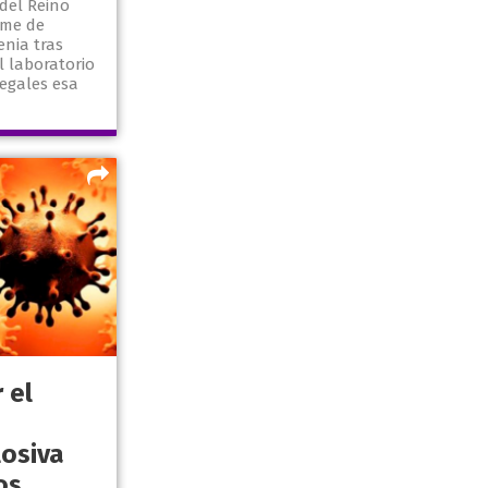
del Reino
ome de
nia tras
 laboratorio
egales esa
 el
osiva
os