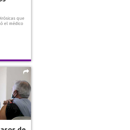
irósicas que
ó el médico
casos de