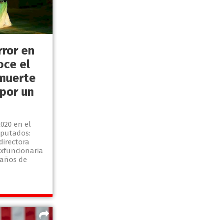
rror en
oce el
 muerte
 por un
2020 en el
mputados:
directora
xfuncionaria
 años de