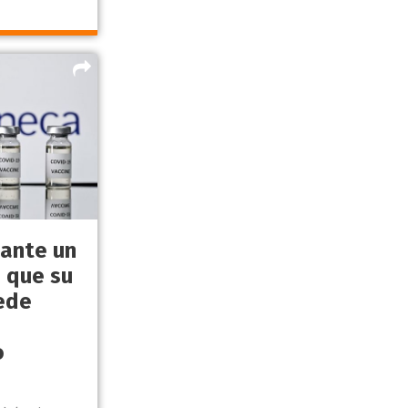
 ante un
o que su
ede
o