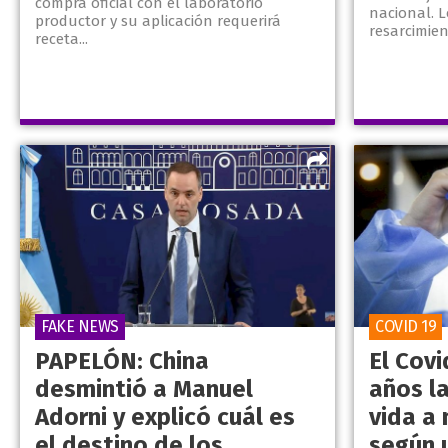
compra oficial con el laboratorio
nacional. L
productor y su aplicación requerirá
resarcimie
receta...
FAKE NEWS
COVID 19
PAPELÓN: China
El Covi
desmintió a Manuel
años l
Adorni y explicó cuál es
vida a 
el destino de los
según 