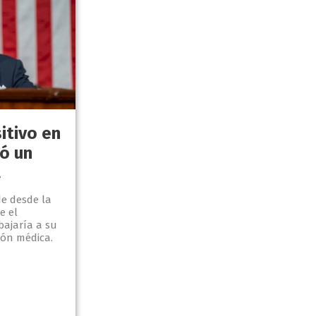
itivo en
ló un
a
de desde la
e el
bajaría a su
ión médica.