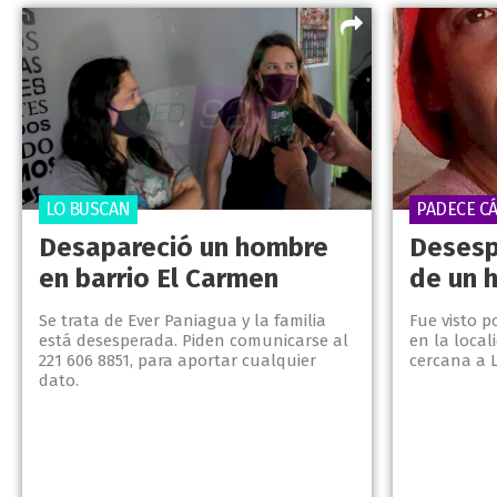
LO BUSCAN
PADECE C
Desapareció un hombre
Deses
en barrio El Carmen
de un 
Se trata de Ever Paniagua y la familia
Fue visto p
está desesperada. Piden comunicarse al
en la loca
221 606 8851, para aportar cualquier
cercana a 
dato.