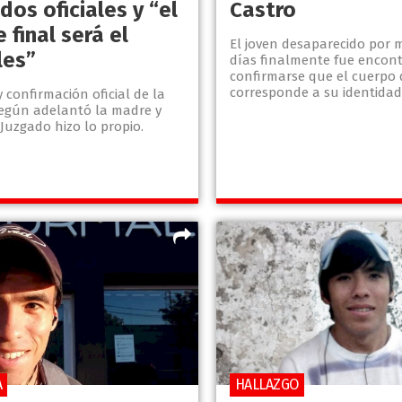
dos oficiales y “el
Castro
 final será el
El joven desaparecido por 
les”
días finalmente fue encont
confirmarse que el cuerpo d
corresponde a su identidad
confirmación oficial de la
según adelantó la madre y
Juzgado hizo lo propio.
A
HALLAZGO