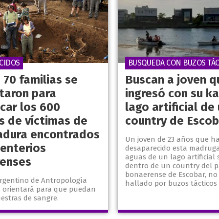
CIDOS
BUSQUEDA CON BUZOS TÁC
 70 familias se
Buscan a joven q
taron para
ingresó con su ka
icar los 600
lago artificial de
s de víctimas de
country de Escob
tadura encontrados
Un joven de 23 años que h
enterios
desaparecido esta madruga
aguas de un lago artificial
enses
dentro de un country del p
bonaerense de Escobar, no
Argentino de Antropología
hallado por buzos tácticos y
s orientará para que puedan
estras de sangre.