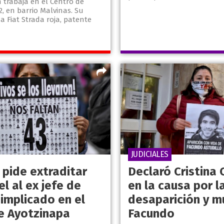
 trabaja en el Centro de
, en barrio Malvinas. Su
a Fiat Strada roja, patente
JUDICIALES
 pide extraditar
Declaró Cristina 
el al ex jefe de
en la causa por l
 implicado en el
desaparición y m
e Ayotzinapa
Facundo