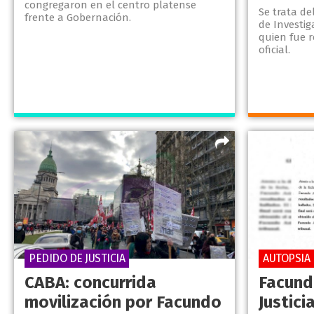
congregaron en el centro platense
Se trata de
frente a Gobernación.
de Investig
quien fue 
oficial.
PEDIDO DE JUSTICIA
AUTOPSIA
CABA: concurrida
Facund
movilización por Facundo
Justici