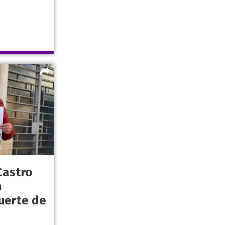
Castro
a
uerte de