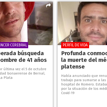
ÁNCER CEREBRAL
PERFIL DE VIDA
perada búsqueda
Profunda conmoc
hombre de 41 años
la muerte del mé
platense
or última vez el 5 de octubre
lidad bonaerense de Bernal,
Había anunciado que renu
La Plata
trabajo para sumarse a las 
hospital de Romero. Estab
por la situación de los méd
Covid-19