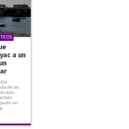
TICOS
ue
yac a un
 un
ar
abía
da de las
 situado
artido
 pudo ser
...