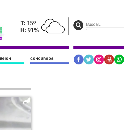
T:
15º
H:
91%
REGIÓN
CONCURSOS