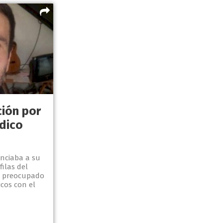
ión por
dico
nciaba a su
filas del
a preocupado
icos con el