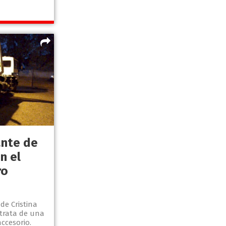
ante de
n el
ro
de Cristina
 trata de una
ccesorio.