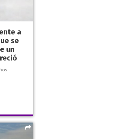
ente a
que se
de un
reció
años