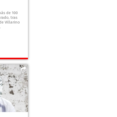
más de 100
rado, tras
e Villarino
.