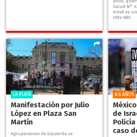
años, quien
Salud N° 42
móvil es un
ONV-885.
LA PLATA
A 6 AÑOS
Manifestación por Julio
México
López en Plaza San
de Isra
Martín
Policía
caso d
Agrupaciones de izquierda se