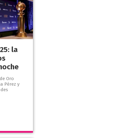
25: la
os
 noche
 de Oro
ia Pérez y
ndes