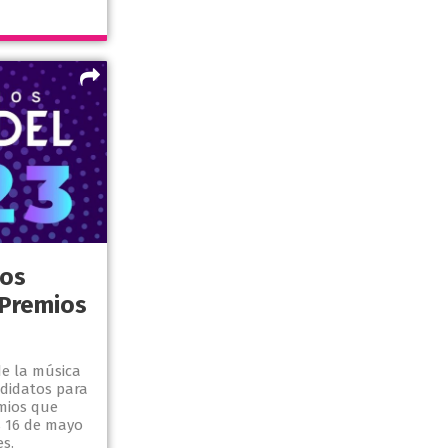
los
 Premios
e la música
ndidatos para
emios que
s 16 de mayo
s.