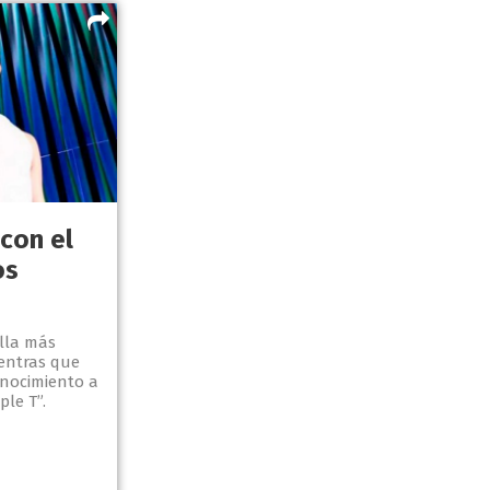
con el
os
illa más
entras que
onocimiento a
ple T”.