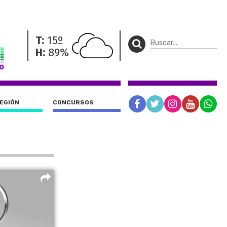
T:
15º
H:
89%
REGIÓN
CONCURSOS