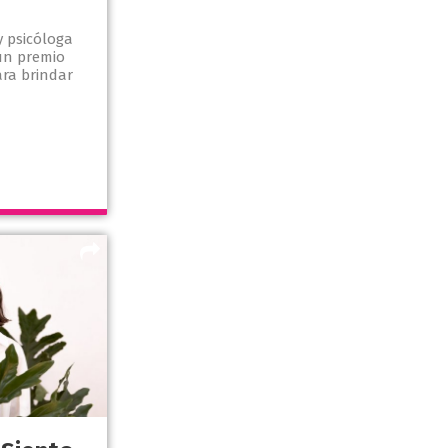
y psicóloga
un premio
ara brindar