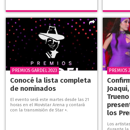
PREMIOS GARDEL 2023
PREMIOS 
Conocé la lista completa
Confir
de nominados
Joaqui,
Trueno
El evento será este martes desde las 21
presen
horas en el Movistar Arena y contará
con la transmisión de Star +.
los Pr
Los artista
durante la