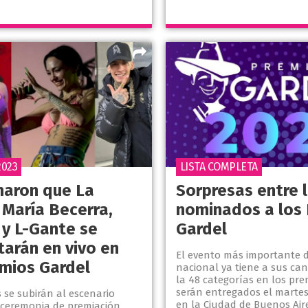
2023
LISTA COMPLETA
maron que La
Sorpresas entre 
 María Becerra,
nominados a los
 y L-Gante se
Gardel
tarán en vivo en
El evento más importante d
emios Gardel
nacional ya tiene a sus ca
la 48 categorías en los pr
serán entregados el marte
s se subirán al escenario
en la Ciudad de Buenos Aire
 ceremonia de premiación