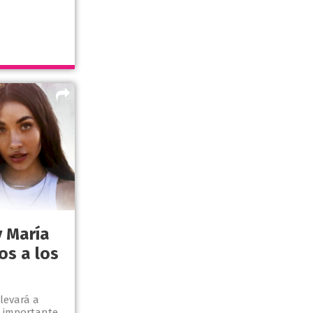
y María
s a los
llevará a
 importante