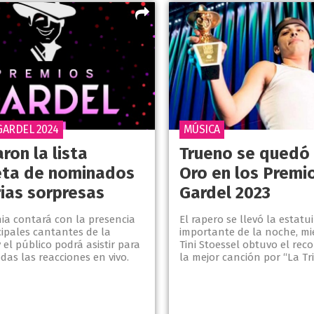
GARDEL 2024
MÚSICA
ron la lista
Trueno se quedó 
ta de nominados
Oro en los Premi
rias sorpresas
Gardel 2023
ia contará con la presencia
El rapero se llevó la estatu
cipales cantantes de la
importante de la noche, mi
 el público podrá asistir para
Tini Stoessel obtuvo el rec
das las reacciones en vivo.
la mejor canción por “La Tri