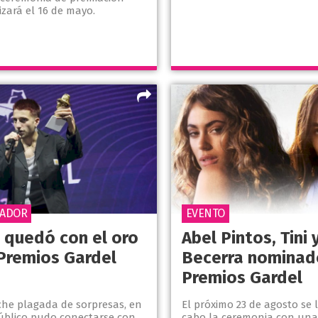
izará el 16 de mayo.
NADOR
EVENTO
 quedó con el oro
Abel Pintos, Tini 
 Premios Gardel
Becerra nominado
Premios Gardel
he plagada de sorpresas, en
El próximo 23 de agosto se 
público pudo conectarse con
cabo la ceremonia con una