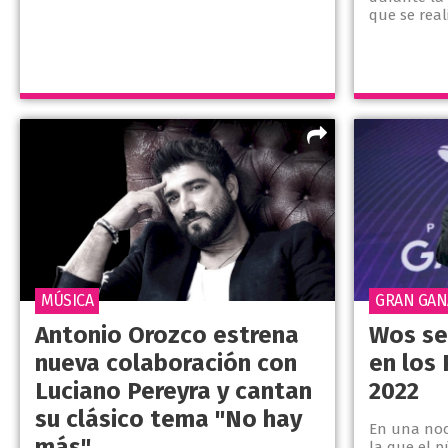
que se real
MÚSICA
GRAN GA
Antonio Orozco estrena
Wos se
nueva colaboración con
en los
Luciano Pereyra y cantan
2022
su clásico tema "No hay
En una noc
más"
la que el 