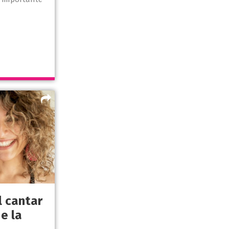
l cantar
de la