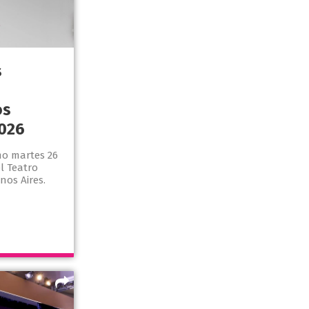
s
os
026
mo martes 26
l Teatro
nos Aires.