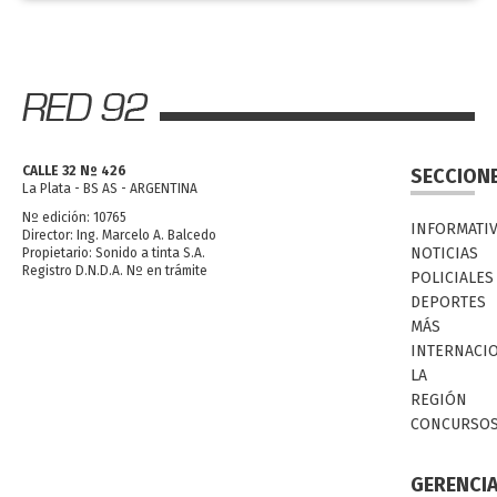
CALLE 32 Nº 426
SECCION
La Plata - BS AS - ARGENTINA
Nº edición: 10765
INFORMATI
Director: Ing. Marcelo A. Balcedo
NOTICIAS
Propietario: Sonido a tinta S.A.
Registro D.N.D.A. Nº en trámite
POLICIALES
DEPORTES
MÁS
INTERNACI
LA
REGIÓN
CONCURSO
GERENCI