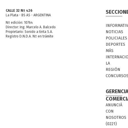
CALLE 32 Nº 426
SECCION
La Plata - BS AS - ARGENTINA
Nº edición: 10764
INFORMATI
Director: Ing. Marcelo A. Balcedo
NOTICIAS
Propietario: Sonido a tinta S.A.
Registro D.N.D.A. Nº en trámite
POLICIALES
DEPORTES
MÁS
INTERNACI
LA
REGIÓN
CONCURSO
GERENCI
COMERCI
ANUNCIÁ
CON
NOSOTROS
(0221)