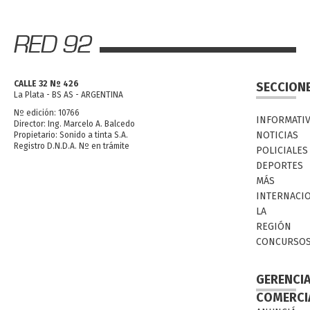
CALLE 32 Nº 426
SECCION
La Plata - BS AS - ARGENTINA
Nº edición: 10766
INFORMATI
Director: Ing. Marcelo A. Balcedo
NOTICIAS
Propietario: Sonido a tinta S.A.
Registro D.N.D.A. Nº en trámite
POLICIALES
DEPORTES
MÁS
INTERNACI
LA
REGIÓN
CONCURSO
GERENCI
COMERCI