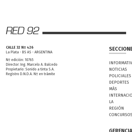
CALLE 32 Nº 426
SECCION
La Plata - BS AS - ARGENTINA
Nº edición: 10765
INFORMATI
Director: Ing. Marcelo A. Balcedo
NOTICIAS
Propietario: Sonido a tinta S.A.
Registro D.N.D.A. Nº en trámite
POLICIALES
DEPORTES
MÁS
INTERNACI
LA
REGIÓN
CONCURSO
GERENCI