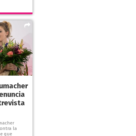
humacher
enuncia
trevista
umacher
ontra la
le que