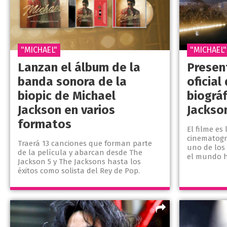
"MICHAEL"
"MICHAEL"
Lanzan el álbum de la
Present
banda sonora de la
oficial
biopic de Michael
biográ
Jackson en varios
Jackso
formatos
El filme es
cinematográ
Traerá 13 canciones que forman parte
uno de los 
de la película y abarcan desde The
el mundo h
Jackson 5 y The Jacksons hasta los
éxitos como solista del Rey de Pop.