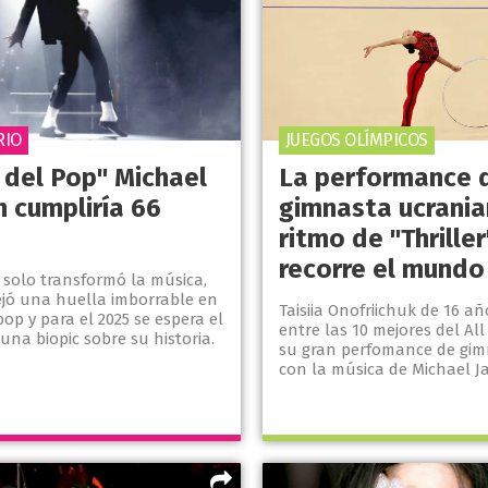
RIO
JUEGOS OLÍMPICOS
 del Pop" Michael
La performance 
n cumpliría 66
gimnasta ucrania
ritmo de "Thrille
recorre el mundo
 solo transformó la música,
ejó una huella imborrable en
Taisiia Onofriichuk de 16 a
pop y para el 2025 se espera el
entre las 10 mejores del Al
una biopic sobre su historia.
su gran perfomance de gimn
con la música de Michael J