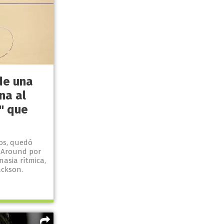
de una
na al
r" que
ños, quedó
l Around por
asia rítmica,
ackson.