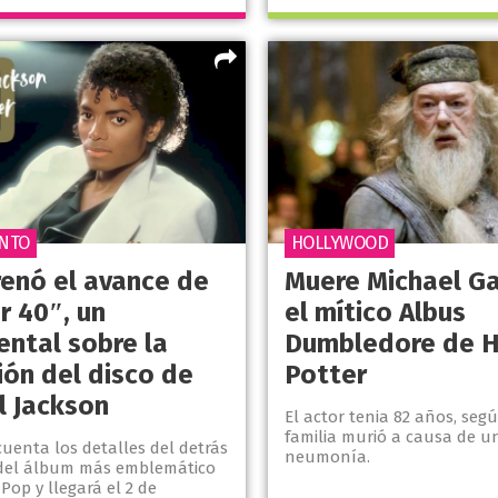
NTO
HOLLYWOOD
renó el avance de
Muere Michael G
er 40″, un
el mítico Albus
ntal sobre la
Dumbledore de H
ión del disco de
Potter
l Jackson
El actor tenia 82 años, seg
familia murió a causa de u
 cuenta los detalles del detrás
neumonía.
del álbum más emblemático
 Pop y llegará el 2 de