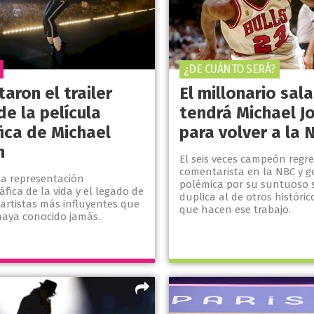
¿DE CUÁNTO SERÁ?
aron el trailer
El millonario sal
 de la película
tendrá Michael J
fica de Michael
para volver a la 
n
El seis veces campeón regr
comentarista en la NBC y g
 la representación
polémica por su suntuoso 
fica de la vida y el legado de
duplica al de otros históric
artistas más influyentes que
que hacen ese trabajo.
aya conocido jamás.