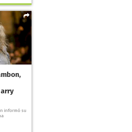
ambon,
arry
ún informó su
na