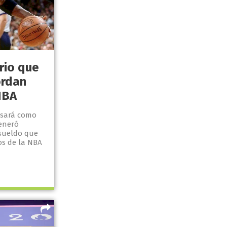
ario que
ordan
NBA
esará como
eneró
sueldo que
os de la NBA