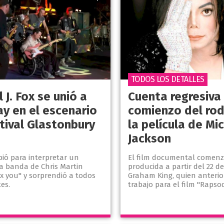
TODOS LOS DETALLES
 J. Fox se unió a
Cuenta regresiva 
ay en el escenario
comienzo del rod
tival Glastonbury
la película de Mi
Jackson
bió para interpretar un
El film documental comenz
la banda de Chris Martin
producida a partir del 22 d
x you" y sorprendió a todos
Graham King, quien anteri
tes.
trabajo para el film "Rapso