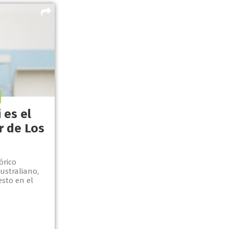
 es el
r de Los
órico
ustraliano,
esto en el