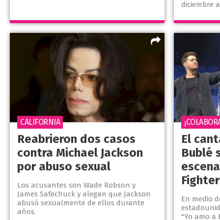
diciembre 
CALIFORNIA
¡COLABOR
Reabrieron dos casos
El can
contra Michael Jackson
Bublé s
por abuso sexual
escena
Fighter
Los acusantes son Wade Robson y
James Safechuck y alegan que Jackson
En medio de
abusó sexualmente de ellos durante
estadounid
años.
"Yo amo a 