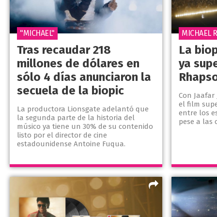
"MICHAEL"
MICHAEL 
Tras recaudar 218
La biop
millones de dólares en
ya sup
sólo 4 días anunciaron la
Rhapso
secuela de la biopic
Con Jaafar
el film sup
La productora Lionsgate adelantó que
entre los e
la segunda parte de la historia del
pese a las 
músico ya tiene un 30% de su contenido
listo por el director de cine
estadounidense Antoine Fuqua.