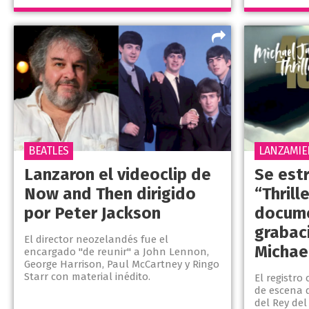
BEATLES
LANZAMIE
Lanzaron el videoclip de
Se est
Now and Then dirigido
“Thrill
por Peter Jackson
docume
grabac
El director neozelandés fue el
Michae
encargado "de reunir" a John Lennon,
George Harrison, Paul McCartney y Ringo
Starr con material inédito.
El registro
de escena 
del Rey del