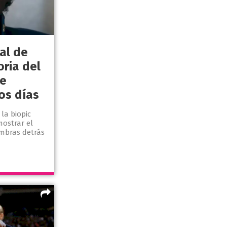
nal de
oria del
se
os días
la biopic
mostrar el
mbras detrás