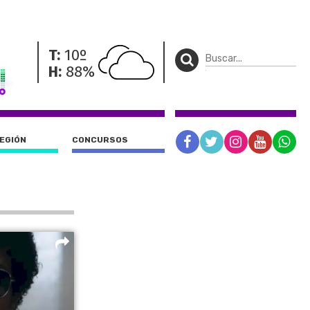
T:
10º
H:
88%
REGIÓN
CONCURSOS