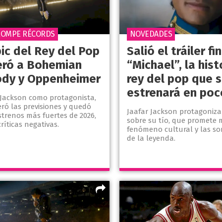
ROMPE RÉCORDS
NOVEDADES
ic del Rey del Pop
Salió el tráiler fi
eró a Bohemian
“Michael”, la hist
dy y Oppenheimer
rey del pop que 
estrenará en poc
 Jackson como protagonista,
eró las previsiones y quedó
Jaafar Jackson protagoniza 
strenos más fuertes de 2026,
sobre su tío, que promete 
críticas negativas.
fenómeno cultural y las so
de la leyenda.