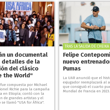
TRAS LA SALIDA DE CHEIKA
án un documental
Felipe Contepomi
 detalles de la
nuevo entrenado
ón del clásico
Pumas
e the World"
La UAR anunció que el hist
exjugador reemplazará al a
 fue compuesta por Michael
que consiguió el cuarto pu
Lionel Richie para la campaña
Mundial de Francia en 2023.
a en Etiopía; contó con la
ón de grandes artistas y el
se llamó "USA for África".