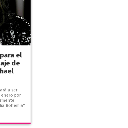
para el
aje de
chael
ará a ser
e enero por
ormente
dia Bohemia".