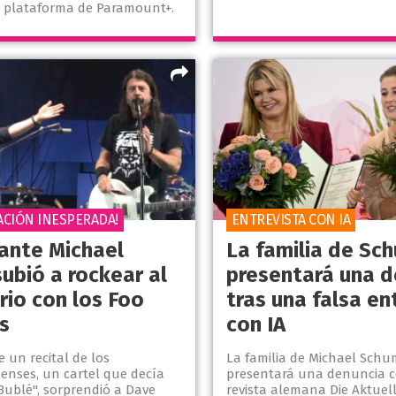
a plataforma de Paramount+.
ACIÓN INESPERADA!
ENTREVISTA CON IA
tante Michael
La familia de Sc
ubió a rockear al
presentará una d
rio con los Foo
tras una falsa en
s
con IA
 un recital de los
La familia de Michael Sch
enses, un cartel que decía
presentará una denuncia c
Bublé", sorprendió a Dave
revista alemana Die Aktuel