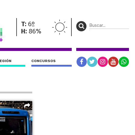
T:
6º
H:
86%
REGIÓN
CONCURSOS