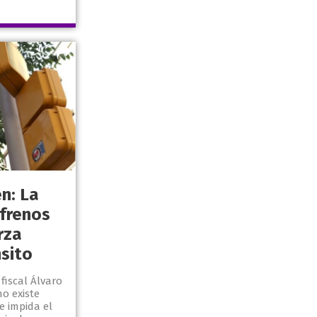
n: La
frenos
rza
nsito
 fiscal Álvaro
o existe
e impida el