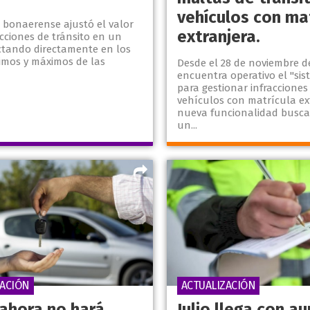
vehículos con ma
 bonaerense ajustó el valor
extranjera.
acciones de tránsito en un
ctando directamente en los
imos y máximos de las
Desde el 28 de noviembre de
encuentra operativo el "sis
para gestionar infracciones
vehículos con matrícula ext
nueva funcionalidad busca
un...
ACIÓN
ACTUALIZACIÓN
ahora no hará
Julio llega con 