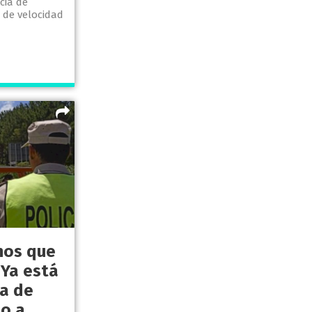
cia de
 de velocidad
nos que
 Ya está
ma de
to a