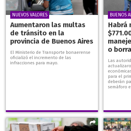
NUEVOS VALORES
BUENOS A
Aumentaron las multas
Habrá 
de tránsito en la
$771.0
provincia de Buenos Aires
maneje
o borr
El Ministerio de Transporte bonaerense
oficializó el incremento de las
Las autori
infracciones para mayo.
actualizaro
económicas 
para el pri
deberán pa
semáforo en