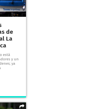
s
as de
al La
oca
o está
zadores y un
denes; ya
s