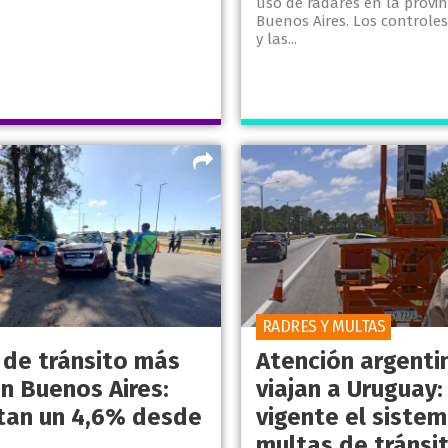
uso de radares en la provin
Buenos Aires. Los controles
y las...
RADRES Y MULTAS
 de tránsito más
Atención argenti
en Buenos Aires:
viajan a Uruguay:
an un 4,6% desde
vigente el siste
multas de tránsi