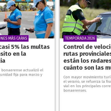
ONES MÁS CARAS
TEMPORADA 2026
casi 5% las multas
Control de veloc
sito en la
rutas provinciale
ia
están los radares
cuánto son las m
o bonaerense actualizó el
 unidad fija para marzo y
Con mayor movimiento turí
el verano, se refuerza la fis
vial en los principales corr
bonaerenses.