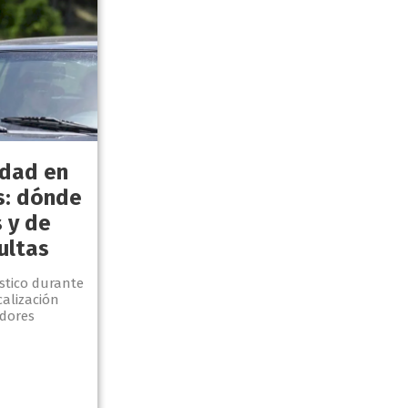
idad en
s: dónde
 y de
ultas
stico durante
calización
edores