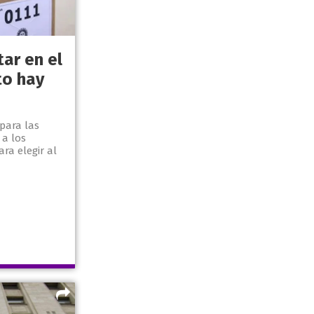
ar en el
to hay
para las
a los
ra elegir al