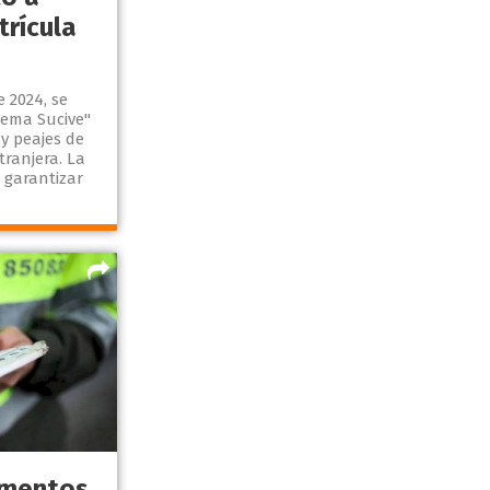
trícula
 2024, se
tema Sucive"
 y peajes de
ranjera. La
 garantizar
aumentos