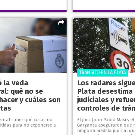
TRÁNSITO EN LA PLATA
ó la veda
Los radares sigue
al: qué no se
Plata desestima 
hacer y cuáles son
judiciales y refue
ltas
controles de trá
ntal saber qué cosas no
El juez Juan Pablo Masi y el
itidas para no exponerse a
Garganta aseguraron que n
ninguna medida judicial qu