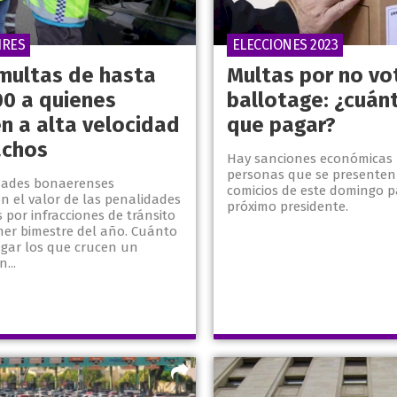
IRES
ELECCIONES 2023
multas de hasta
Multas por no vot
00 a quienes
ballotage: ¿cuán
n a alta velocidad
que pagar?
achos
Hay sanciones económicas 
personas que se presenten 
dades bonaerenses
comicios de este domingo pa
n el valor de las penalidades
próximo presidente.
por infracciones de tránsito
mer bimestre del año. Cuánto
gar los que crucen un
...