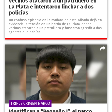
Vecinos atacaron a un patrullero en
La Plata e intentaron linchar a dos
policías
Un confuso episodio en la mañana de este sábado dejó en
evidencia la tensión en un barrio de La Plata, donde
vecinos atacaron a un patrullero y buscaron agredir a dos
agentes que habían...
TRIPLE CRIMEN NARCO
Identifican a “Pequeño J”, el narco