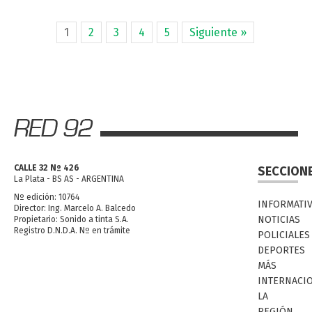
1
2
3
4
5
Siguiente »
CALLE 32 Nº 426
SECCION
La Plata - BS AS - ARGENTINA
Nº edición: 10764
INFORMATI
Director: Ing. Marcelo A. Balcedo
NOTICIAS
Propietario: Sonido a tinta S.A.
Registro D.N.D.A. Nº en trámite
POLICIALES
DEPORTES
MÁS
INTERNACI
LA
REGIÓN