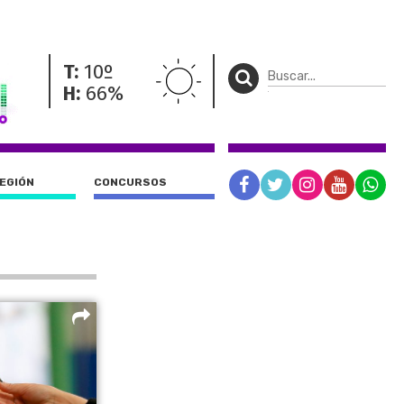
T:
10º
H:
66%
REGIÓN
CONCURSOS