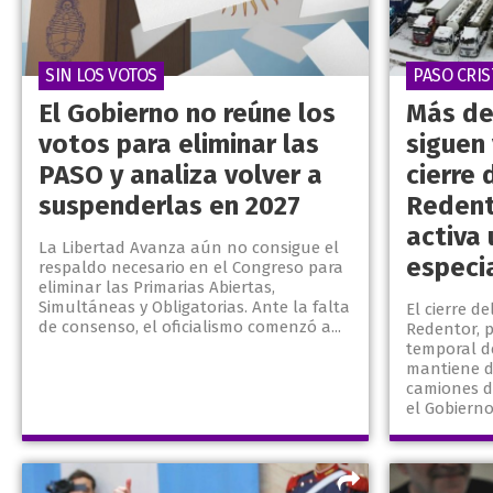
SIN LOS VOTOS
PASO CRI
El Gobierno no reúne los
Más de
votos para eliminar las
siguen
PASO y analiza volver a
cierre 
suspenderlas en 2027
Redent
activa
La Libertad Avanza aún no consigue el
especi
respaldo necesario en el Congreso para
eliminar las Primarias Abiertas,
Simultáneas y Obligatorias. Ante la falta
El cierre d
de consenso, el oficialismo comenzó a...
Redentor, 
temporal de
mantiene d
camiones de
el Gobierno 