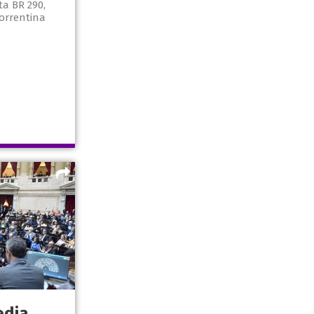
ta BR 290,
correntina
edia