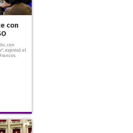
te con
SO
do, con
", expresó el
Francos.