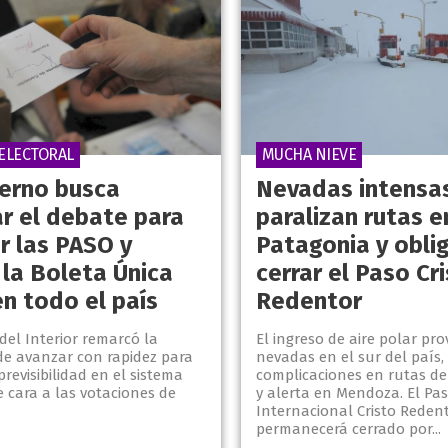
ELECTORAL
MUCHA NIEVE
ierno busca
Nevadas intensa
ar el debate para
paralizan rutas e
r las PASO y
Patagonia y obli
 la Boleta Única
cerrar el Paso Cr
en todo el país
Redentor
 del Interior remarcó la
El ingreso de aire polar pro
de avanzar con rapidez para
nevadas en el sur del país,
previsibilidad en el sistema
complicaciones en rutas de
e cara a las votaciones de
y alerta en Mendoza. El Pa
Internacional Cristo Reden
permanecerá cerrado por...