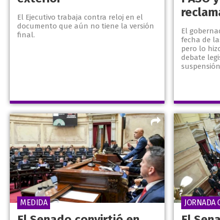
reclam
El Ejecutivo trabaja contra reloj en el
documento que aún no tiene la versión
El gobernad
final.
fecha de la
pero lo hiz
debate legi
suspensión.
MEDIDA
JORNADA 
El Senado convirtió en
El Sen