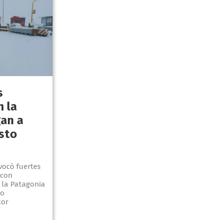
s
n la
gan a
isto
vocó fuertes
 con
 la Patagonia
so
tor