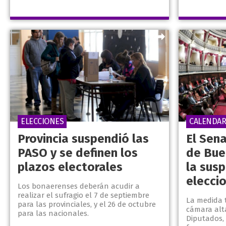
ELECCIONES
CALENDAR
Provincia suspendió las
El Sena
PASO y se definen los
de Bue
plazos electorales
la susp
elecci
Los bonaerenses deberán acudir a
realizar el sufragio el 7 de septiembre
La medida 
para las provinciales, y el 26 de octubre
cámara alta
para las nacionales.
Diputados,