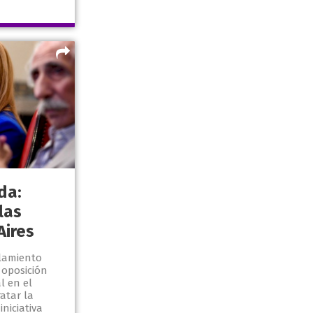
da:
las
Aires
blamiento
a oposición
l en el
atar la
niciativa