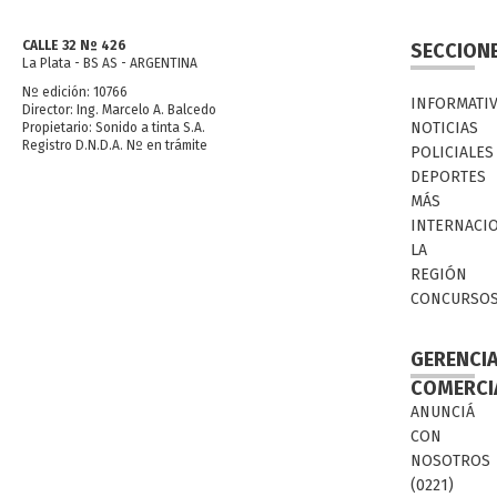
CALLE 32 Nº 426
SECCION
La Plata - BS AS - ARGENTINA
Nº edición: 10766
INFORMATI
Director: Ing. Marcelo A. Balcedo
NOTICIAS
Propietario: Sonido a tinta S.A.
Registro D.N.D.A. Nº en trámite
POLICIALES
DEPORTES
MÁS
INTERNACI
LA
REGIÓN
CONCURSO
GERENCI
COMERCI
ANUNCIÁ
CON
NOSOTROS
(0221)