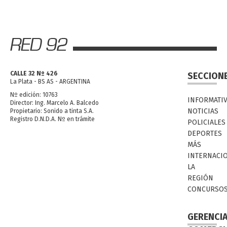
CALLE 32 Nº 426
SECCION
La Plata - BS AS - ARGENTINA
Nº edición: 10763
INFORMATI
Director: Ing. Marcelo A. Balcedo
NOTICIAS
Propietario: Sonido a tinta S.A.
Registro D.N.D.A. Nº en trámite
POLICIALES
DEPORTES
MÁS
INTERNACI
LA
REGIÓN
CONCURSO
GERENCI