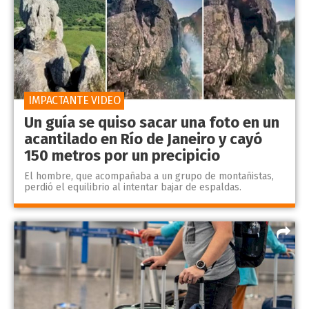
IMPACTANTE VIDEO
Un guía se quiso sacar una foto en un
acantilado en Río de Janeiro y cayó
150 metros por un precipicio
El hombre, que acompañaba a un grupo de montañistas,
perdió el equilibrio al intentar bajar de espaldas.