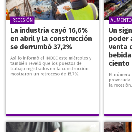
RECESIÓN
ALIMENTO
La industria cayó 16,6%
Un sig
en abril y la construcción
poder a
se derrumbó 37,2%
venta 
bebida
Así lo informó el INDEC este miércoles y
ciento
también reveló que los puestos de
trabajo registrados en la construcción
mostraron un retroceso de 15,7%.
El número r
provocada p
la recesión