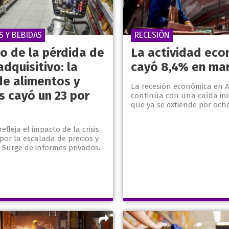
S Y BEBIDAS
RECESIÓN
no de la pérdida de
La actividad ec
dquisitivo: la
cayó 8,4% en ma
de alimentos y
La recesión económica en 
s cayó un 23 por
continúa con una caída in
que ya se extiende por och
efleja el impacto de la crisis
or la escalada de precios y
. Surge de informes privados.