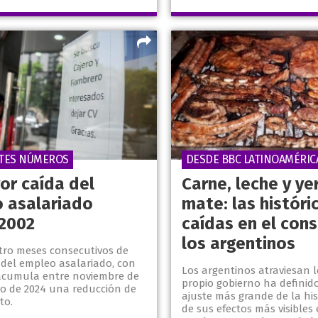
TES NÚMEROS
DESDE BBC LATINOAMÉRIC
or caída del
Carne, leche y ye
 asalariado
mate: las históri
2002
caídas en el con
los argentinos
tro meses consecutivos de
 del empleo asalariado, con
Los argentinos atraviesan l
 acumula entre noviembre de
propio gobierno ha definid
zo de 2024 una reducción de
ajuste más grande de la his
to.
de sus efectos más visibles 