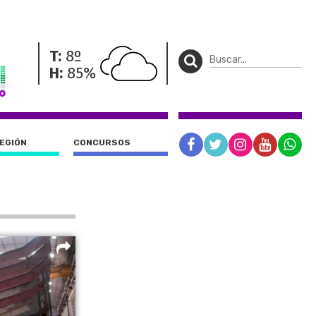
T:
8º
H:
85%
REGIÓN
CONCURSOS