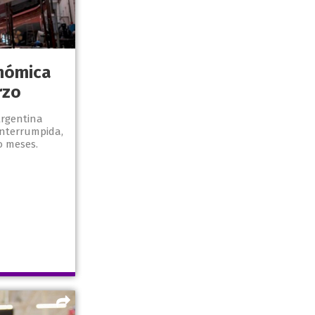
onómica
rzo
Argentina
interrumpida,
o meses.