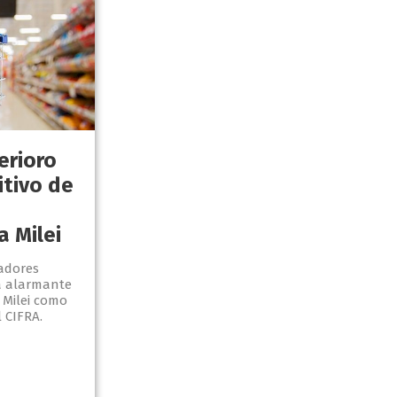
erioro
itivo de
a Milei
jadores
a alarmante
 Milei como
 CIFRA.