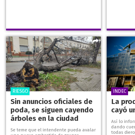
RIESGO
INDEC
Sin anuncios oficiales de
La prod
poda, se siguen cayendo
cayó u
árboles en la ciudad
Así lo info
dando cuent
Se teme que el intendente pueda avalar
todas diero