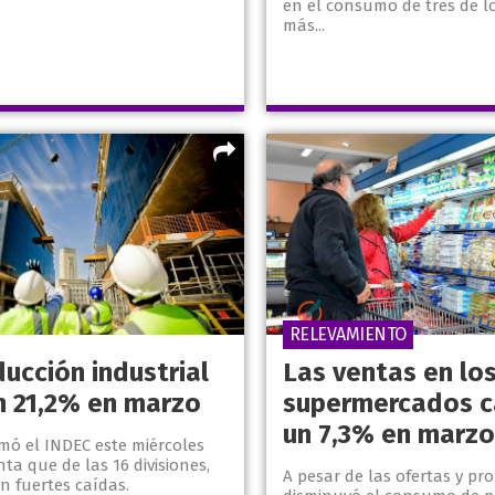
en el consumo de tres de l
más...
RELEVAMIENTO
ucción industrial
Las ventas en lo
n 21,2% en marzo
supermercados c
un 7,3% en marzo
rmó el INDEC este miércoles
a que de las 16 divisiones,
A pesar de las ofertas y pr
n fuertes caídas.