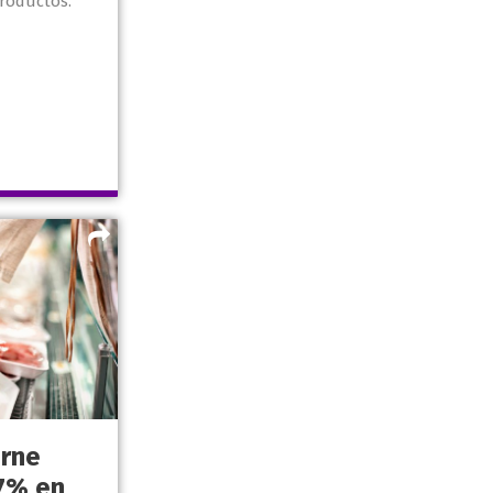
roductos.
arne
7% en