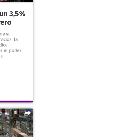
un 3,5%
rero
ámara
icios, la
dice
n el poder
s.