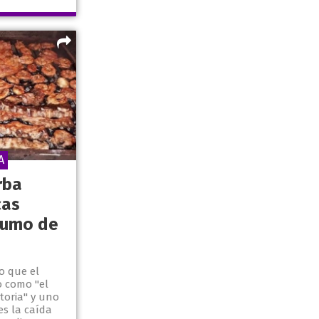
A
rba
cas
sumo de
o que el
o como "el
toria" y uno
es la caída