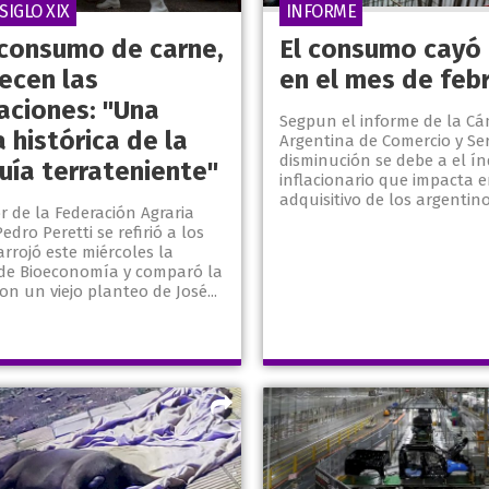
SIGLO XIX
INFORME
 consumo de carne,
El consumo cayó 
recen las
en el mes de feb
aciones: "Una
Segpun el informe de la C
a histórica de la
Argentina de Comercio y Serv
disminución se debe a el ín
uía terrateniente"
inflacionario que impacta e
adquisitivo de los argentino
or de la Federación Agraria
edro Peretti se refirió a los
rrojó este miércoles la
 de Bioeconomía y comparó la
n un viejo planteo de José...