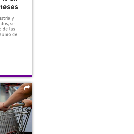
 meses
stria y
dos, se
o de las
nsumo de