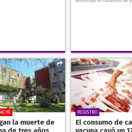
disminuyó el consumo de p
PACHE
REGISTRO
igan la muerte de
El consumo de c
na de tres años
vacuna cayó un 1