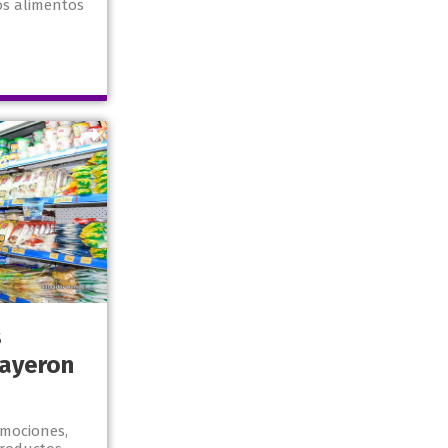
os alimentos
s
ayeron
omociones,