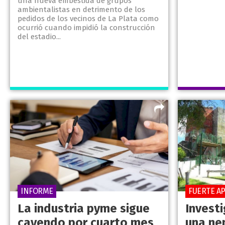
una nueva embestida de grupos
ambientalistas en detrimento de los
pedidos de los vecinos de La Plata como
ocurrió cuando impidió la construcción
del estadio...
INFORME
FUERTE A
La industria pyme sigue
Invest
cayendo por cuarto mes
una ne