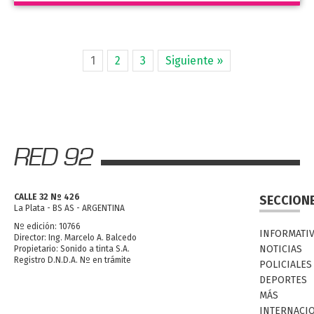
1
2
3
Siguiente »
CALLE 32 Nº 426
SECCION
La Plata - BS AS - ARGENTINA
Nº edición: 10766
INFORMATI
Director: Ing. Marcelo A. Balcedo
NOTICIAS
Propietario: Sonido a tinta S.A.
Registro D.N.D.A. Nº en trámite
POLICIALES
DEPORTES
MÁS
INTERNACI