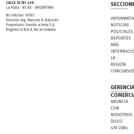
CALLE 32 Nº 426
SECCION
La Plata - BS AS - ARGENTINA
Nº edición: 10763
INFORMATI
Director: Ing. Marcelo A. Balcedo
NOTICIAS
Propietario: Sonido a tinta S.A.
Registro D.N.D.A. Nº en trámite
POLICIALES
DEPORTES
MÁS
INTERNACI
LA
REGIÓN
CONCURSO
GERENCI
COMERCI
ANUNCIÁ
CON
NOSOTROS
(0221)
435-2384